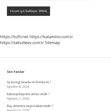
https://tufti.net
https://katamino.com.tr
https://taksitleev.com.tr
Sitemap
Sidebar
Son Yazılar
Su boregi tavada mı fırında mı ?
Ağustos 8, 2026
Kabotaj Bayramı amacı nedir ?
Ağustos 7, 2026
Baş dönmesi neyin habercisidir ?
Ağustos 5, 2026