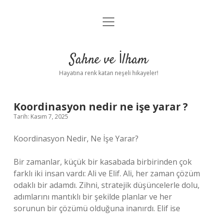
menüyü
Anasayfa
aç
Gizlilik Politikası
Sahne ve İlham
Yasal Uyarı
Hayatına renk katan neşeli hikayeler!
Hakkımızda
Koordinasyon nedir ne işe yarar ?
Tarih: Kasım 7, 2025
Koordinasyon Nedir, Ne İşe Yarar?
Bir zamanlar, küçük bir kasabada birbirinden çok
farklı iki insan vardı: Ali ve Elif. Ali, her zaman çözüm
odaklı bir adamdı. Zihni, stratejik düşüncelerle dolu,
adımlarını mantıklı bir şekilde planlar ve her
sorunun bir çözümü olduğuna inanırdı. Elif ise