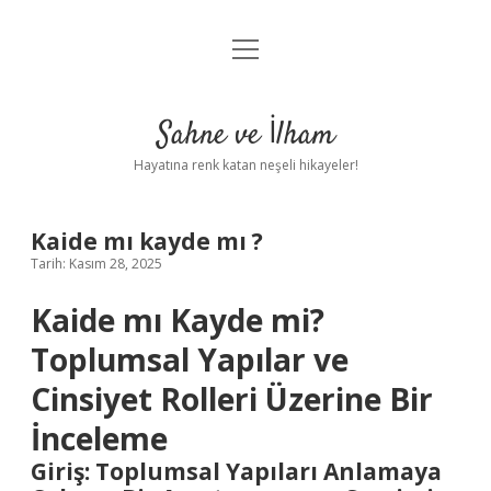
menüyü
Anasayfa
aç
Gizlilik Politikası
Sahne ve İlham
Yasal Uyarı
Hayatına renk katan neşeli hikayeler!
Hakkımızda
Kaide mı kayde mı ?
Tarih: Kasım 28, 2025
Kaide mı Kayde mi?
Toplumsal Yapılar ve
Cinsiyet Rolleri Üzerine Bir
İnceleme
Giriş: Toplumsal Yapıları Anlamaya