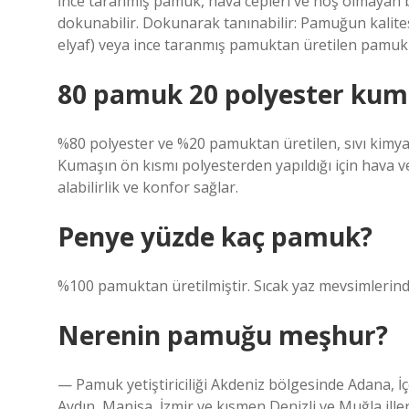
İnce taranmış pamuk, hava cepleri ve hoş olmayan bi
dokunabilir. Dokunarak tanınabilir: Pamuğun kalite
elyaf) veya ince taranmış pamuktan üretilen pamukl
80 pamuk 20 polyester kum
%80 polyester ve %20 pamuktan üretilen, sıvı kimy
Kumaşın ön kısmı polyesterden yapıldığı için hava 
alabilirlik ve konfor sağlar.
Penye yüzde kaç pamuk?
%100 pamuktan üretilmiştir. Sıcak yaz mevsimlerinde
Nerenin pamuğu meşhur?
— Pamuk yetiştiriciliği Akdeniz bölgesinde Adana, İ
Aydın, Manisa, İzmir ve kısmen Denizli ve Muğla iller