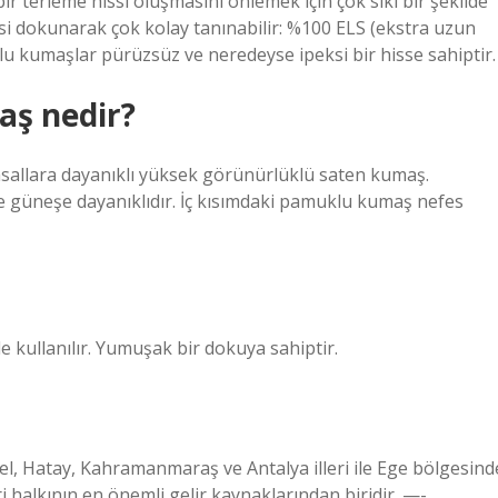
r terleme hissi oluşmasını önlemek için çok sıkı bir şekilde
si dokunarak çok kolay tanınabilir: %100 ELS (ekstra uzun
u kumaşlar pürüzsüz ve neredeyse ipeksi bir hisse sahiptir.
aş nedir?
asallara dayanıklı yüksek görünürlüklü saten kumaş.
ve güneşe dayanıklıdır. İç kısımdaki pamuklu kumaş nefes
 kullanılır. Yumuşak bir dokuya sahiptir.
çel, Hatay, Kahramanmaraş ve Antalya illeri ile Ege bölgesind
i halkının en önemli gelir kaynaklarından biridir. —-