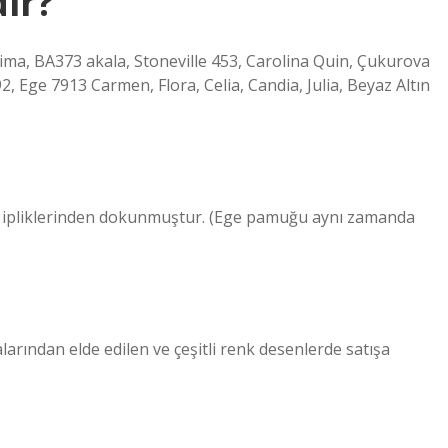
ir?
, Lima, BA373 akala, Stoneville 453, Carolina Quin, Çukurova
92, Ege 7913 Carmen, Flora, Celia, Candia, Julia, Beyaz Altın
k ipliklerinden dokunmuştur. (Ege pamuğu aynı zamanda
larından elde edilen ve çeşitli renk desenlerde satışa