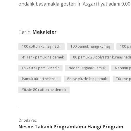
ondalık basamakla gösterilir. Asgari fiyat adımı 0,005’
Tarih:
Makaleler
100 cotton kumaş nedir
100 pamuk hangi kumaş
100 pa
41 renk pamuk ne demek
80 pamuk 20 polyester kumaş nedi
En kaliteli pamuk nedir
Neden Organik Pamuk
Nerenin 
Pamuk türleri nelerdir
Penye yüzde kaç pamuk
Türkiye 
Yüzde 80 cotton ne demek
Önceki Yazı
Nesne Tabanlı Programlama Hangi Program