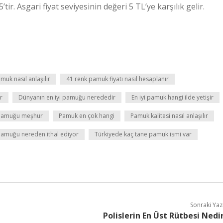
tir. Asgari fiyat seviyesinin değeri 5 TL’ye karşılık gelir.
muk nasıl anlaşılır
41 renk pamuk fiyatı nasıl hesaplanır
r
Dünyanın en iyi pamuğu nerededir
En iyi pamuk hangi ilde yetişir
pamuğu meşhur
Pamuk en çok hangi
Pamuk kalitesi nasıl anlaşılır
pamuğu nereden ithal ediyor
Türkiyede kaç tane pamuk ismi var
Sonraki Yaz
Polislerin En Üst Rütbesi Nedi