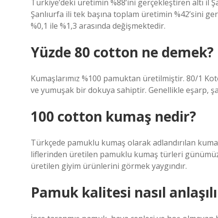
Türkiye’deki üretimin %88’ini gerçekleştiren altı il Ş
Şanlıurfa ili tek başına toplam üretimin %42’sini ge
%0,1 ile %1,3 arasında değişmektedir.
Yüzde 80 cotton ne demek?
Kumaşlarımız %100 pamuktan üretilmiştir. 80/1 K
ve yumuşak bir dokuya sahiptir. Genellikle eşarp, şal
100 cotton kumaş nedir?
Türkçede pamuklu kumaş olarak adlandırılan kumaş
liflerinden üretilen pamuklu kumaş türleri günümü
üretilen giyim ürünlerini görmek yaygındır.
Pamuk kalitesi nasıl anlaşılı