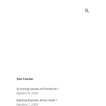
Sidebar
Son Yazılar
ilbet
vd casino giriş
vdcasino
https://www.betexper.x
Su boregi tavada mı fırında mı ?
Ağustos 8, 2026
Kabotaj Bayramı amacı nedir ?
Ağustos 7, 2026