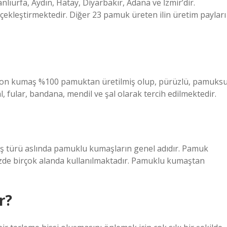
anlıurfa, Aydın, Hatay, Diyarbakır, Adana ve İzmir’dir.
rçekleştirmektedir. Diğer 23 pamuk üreten ilin üretim payları
oton kumaş %100 pamuktan üretilmiş olup, pürüzlü, pamuks
, fular, bandana, mendil ve şal olarak tercih edilmektedir.
 türü aslında pamuklu kumaşların genel adıdır. Pamuk
zde birçok alanda kullanılmaktadır. Pamuklu kumaştan
r?