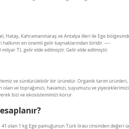
çel, Hatay, Kahramanmaraş ve Antalya illeri ile Ege bölgesind
i halkının en önemli gelir kaynaklarından biridir. —-
lyar TL gelir elde edilmiştir. Gelir elde edilmiştir.
miz ve sürdürülebilir bir üründür. Organik tarım ürünleri,
n olan ve toprağımızı, havamızı, suyumuzu ve yiyeceklerimizi
yerek bizi ve ekosistemimizi korur.
hesaplanır?
ite 41 olan 1 kg Ege pamuğunun Türk lirası cinsinden değeri ü