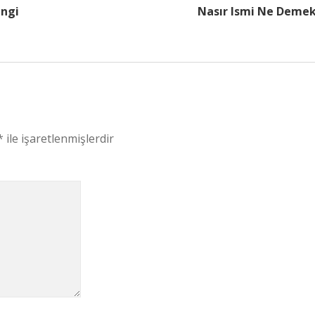
angi
Nasır Ismi Ne Deme
*
ile işaretlenmişlerdir