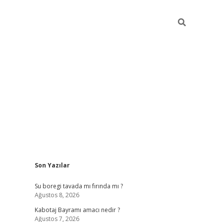
Sidebar
Son Yazılar
ilbet
vd casino giriş
vdcasino
https://www.betexpe
Su boregi tavada mı fırında mı ?
Ağustos 8, 2026
Kabotaj Bayramı amacı nedir ?
Ağustos 7, 2026