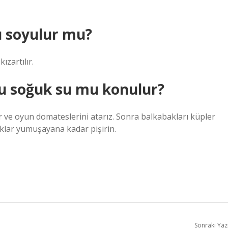
ı soyulur mu?
ızartılır.
u soğuk su mu konulur?
tır ve oyun domateslerini atarız. Sonra balkabakları küpler
aklar yumuşayana kadar pişirin.
Sonraki Yaz