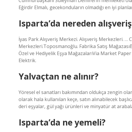
Cumhurbaşkanı Süleyman Demirel’in memleketi olara
Eğirdir Elmalı, gecekonduların olmadığı en iyi planl
Isparta’da nereden alışveriş
İyas Park Alışveriş Merkezi. Alışveriş Merkezleri. …
Merkezleri.Toposmanoğlu. Fabrika Satış MağazasıB
Özel ve Hediyelik Eşya MağazalarıVia Market Paper
Elektrik.
Yalvaçtan ne alınır?
Yöresel el sanatları bakımından oldukça zengin olan
olarak hala kullanılan keçe, satın alınabilecek başlı
deri eşyalar, gül yağı ürünleri ve minyatür at arabala
Isparta’da ne yemeli?