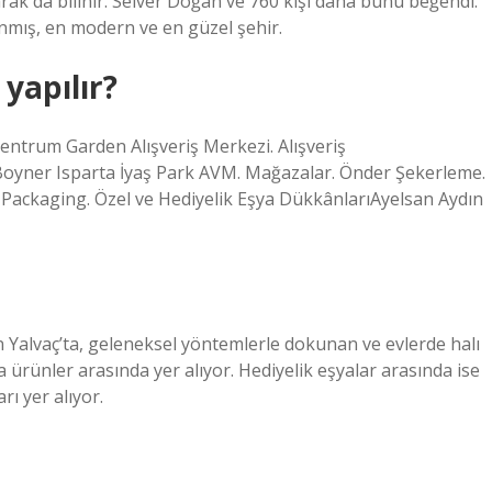
k da bilinir. Selver Doğan ve 760 kişi daha bunu beğendi.
anmış, en modern ve en güzel şehir.
 yapılır?
 Centrum Garden Alışveriş Merkezi. Alışveriş
oyner Isparta İyaş Park AVM. Mağazalar. Önder Şekerleme.
 Packaging. Özel ve Hediyelik Eşya DükkânlarıAyelsan Aydın
 Yalvaç’ta, geleneksel yöntemlerle dokunan ve evlerde halı
ca ürünler arasında yer alıyor. Hediyelik eşyalar arasında ise
rı yer alıyor.