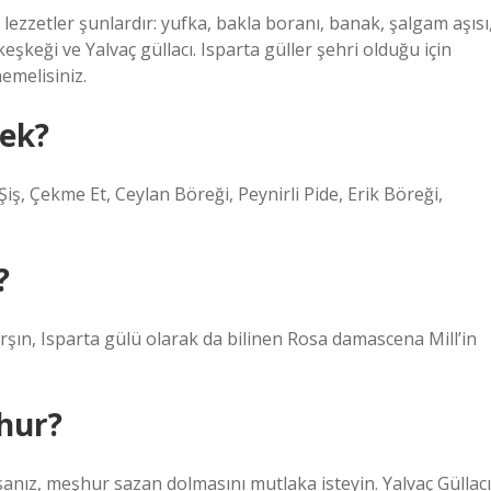
ezzetler şunlardır: yufka, bakla boranı, banak, şalgam aşısı
eşkeği ve Yalvaç güllacı. Isparta güller şehri olduğu için
emelisiniz.
ek?
ş, Çekme Et, Ceylan Böreği, Peynirli Pide, Erik Böreği,
?
şın, Isparta gülü olarak da bilinen Rosa damascena Mill’in
hur?
rsanız, meşhur sazan dolmasını mutlaka isteyin. Yalvaç Güllacı