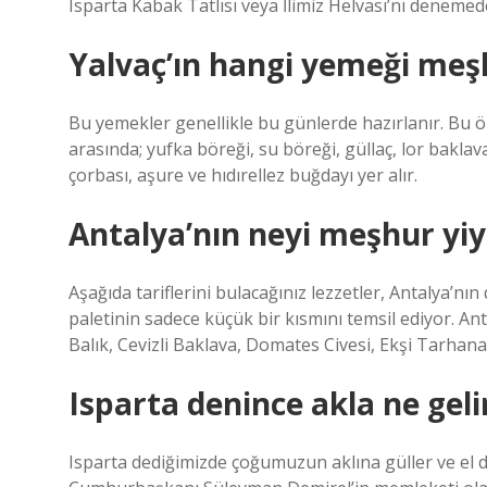
Isparta Kabak Tatlısı veya İlimiz Helvası’nı denemed
Yalvaç’ın hangi yemeği meş
Bu yemekler genellikle bu günlerde hazırlanır. Bu ö
arasında; yufka böreği, su böreği, güllaç, lor baklava
çorbası, aşure ve hıdırellez buğdayı yer alır.
Antalya’nın neyi meşhur yi
Aşağıda tariflerini bulacağınız lezzetler, Antalya’nın
paletinin sadece küçük bir kısmını temsil ediyor. Ant
Balık, Cevizli Baklava, Domates Civesi, Ekşi Tarhana Y
Isparta denince akla ne geli
Isparta dediğimizde çoğumuzun aklına güller ve el d