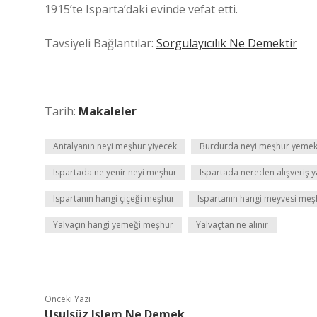
1915’te Isparta’daki evinde vefat etti.
Tavsiyeli Bağlantılar:
Sorgulayıcılık Ne Demektir
Tarih:
Makaleler
Antalyanın neyi meşhur yiyecek
Burdurda neyi meşhur yeme
Ispartada ne yenir neyi meşhur
Ispartada nereden alışveriş ya
Ispartanın hangi çiçeği meşhur
Ispartanın hangi meyvesi meş
Yalvaçın hangi yemeği meşhur
Yalvaçtan ne alınır
Önceki Yazı
Usulsüz Işlem Ne Demek