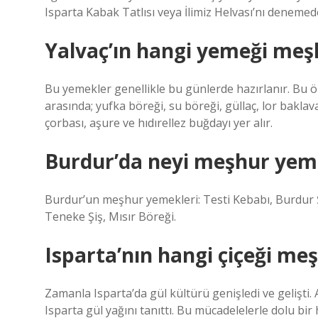
Isparta Kabak Tatlısı veya İlimiz Helvası’nı denemed
Yalvaç’ın hangi yemeği meş
Bu yemekler genellikle bu günlerde hazırlanır. Bu ö
arasında; yufka böreği, su böreği, güllaç, lor baklava
çorbası, aşure ve hıdırellez buğdayı yer alır.
Burdur’da neyi meşhur yem
Burdur’un meşhur yemekleri: Testi Kebabı, Burdur Şi
Teneke Şiş, Mısır Böreği.
Isparta’nın hangi çiçeği me
Zamanla Isparta’da gül kültürü genişledi ve gelişti. 
Isparta gül yağını tanıttı. Bu mücadelelerle dolu bi