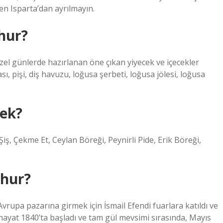
en Isparta’dan ayrılmayın.
hur?
zel günlerde hazırlanan öne çıkan yiyecek ve içecekler
sı, pişi, diş havuzu, loğusa şerbeti, loğusa jölesi, loğusa
ek?
ş, Çekme Et, Ceylan Böreği, Peynirli Pide, Erik Böreği,
şhur?
Avrupa pazarına girmek için İsmail Efendi fuarlara katıldı ve
r hayat 1840’ta başladı ve tam gül mevsimi sırasında, Mayıs