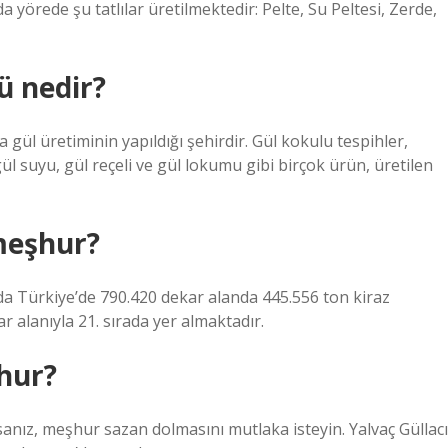
nda yörede şu tatlılar üretilmektedir: Pelte, Su Peltesi, Zerde,
ü nedir?
a gül üretiminin yapıldığı şehirdir. Gül kokulu tespihler,
ül suyu, gül reçeli ve gül lokumu gibi birçok ürün, üretilen
meşhur?
 Türkiye’de 790.420 dekar alanda 445.556 ton kiraz
ar alanıyla 21. sırada yer almaktadır.
hur?
rsanız, meşhur sazan dolmasını mutlaka isteyin. Yalvaç Güllacı