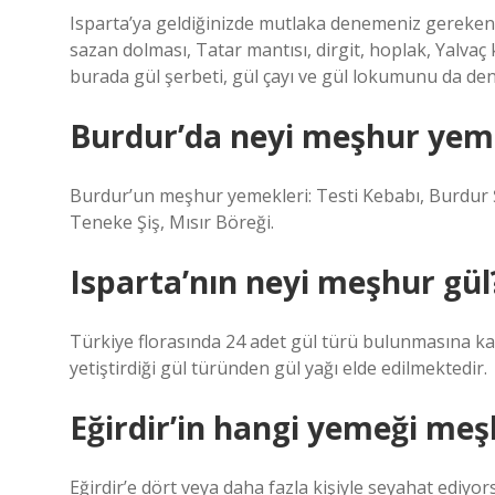
Isparta’ya geldiğinizde mutlaka denemeniz gereken l
sazan dolması, Tatar mantısı, dirgit, hoplak, Yalvaç k
burada gül şerbeti, gül çayı ve gül lokumunu da den
Burdur’da neyi meşhur yem
Burdur’un meşhur yemekleri: Testi Kebabı, Burdur Şi
Teneke Şiş, Mısır Böreği.
Isparta’nın neyi meşhur gül
Türkiye florasında 24 adet gül türü bulunmasına kar
yetiştirdiği gül türünden gül yağı elde edilmektedir.
Eğirdir’in hangi yemeği meş
Eğirdir’e dört veya daha fazla kişiyle seyahat ediyo