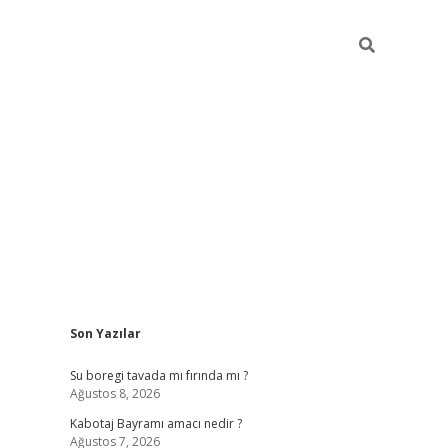
Sidebar
Son Yazılar
ilbet
vd casino giriş
vdcasino
https://www.betexper.x
Su boregi tavada mı fırında mı ?
Ağustos 8, 2026
Kabotaj Bayramı amacı nedir ?
Ağustos 7, 2026