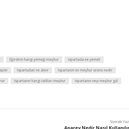
k
Eğirdirin hangi yemeği meşhur
Ispartada ne yemeli
pılır
Ispartadan ne alınır
Ispartanın en meşhur ürünü nedir
hur
Ispartanın hangi tatlıları meşhur
Ispartanın neyi meşhur gül
Sonraki Yaz
Aparey Nedir Nasıl Kullanılı