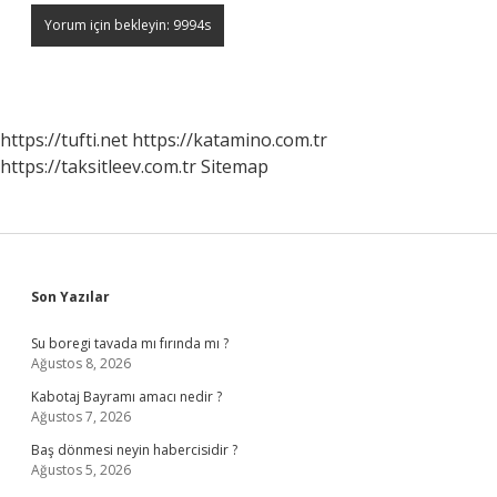
https://tufti.net
https://katamino.com.tr
https://taksitleev.com.tr
Sitemap
Sidebar
Son Yazılar
Su boregi tavada mı fırında mı ?
Ağustos 8, 2026
Kabotaj Bayramı amacı nedir ?
Ağustos 7, 2026
Baş dönmesi neyin habercisidir ?
Ağustos 5, 2026