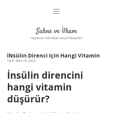
menüyü
Anasayfa
aç
Gizlilik Politikası
Sahne ve İlham
Yasal Uyarı
Hayatına renk katan neşeli hikayeler!
Hakkımızda
İNsülin Direnci Için Hangi Vitamin
Tarih: Ekim 18, 2024
İnsülin direncini
hangi vitamin
düşürür?