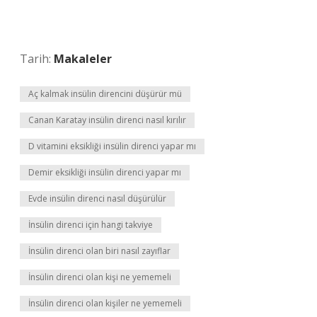
Tarih:
Makaleler
Aç kalmak insülin direncini düşürür mü
Canan Karatay insülin direnci nasıl kırılır
D vitamini eksikliği insülin direnci yapar mı
Demir eksikliği insülin direnci yapar mı
Evde insülin direnci nasıl düşürülür
İnsülin direnci için hangi takviye
İnsülin direnci olan biri nasıl zayıflar
İnsülin direnci olan kişi ne yememeli
İnsülin direnci olan kişiler ne yememeli