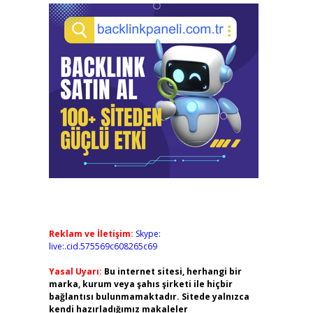
Reklam ve İletişim:
Skype:
live:.cid.575569c608265c69
Yasal Uyarı:
Bu internet sitesi, herhangi bir
marka, kurum veya şahıs şirketi ile hiçbir
bağlantısı bulunmamaktadır. Sitede yalnızca
kendi hazırladığımız makaleler