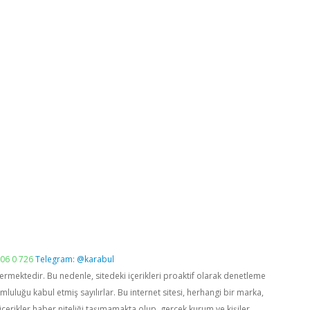
06 0 726
Telegram: @karabul
vermektedir. Bu nedenle, sitedeki içerikleri proaktif olarak denetleme
luğu kabul etmiş sayılırlar. Bu internet sitesi, herhangi bir marka,
içerikler haber niteliği taşımamakta olup, gerçek kurum ve kişiler