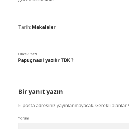
Tarih:
Makaleler
Önceki Yazı
Papuç nasıl yazılır TDK ?
Bir yanıt yazın
E-posta adresiniz yayınlanmayacak.
Gerekli alanlar
Yorum