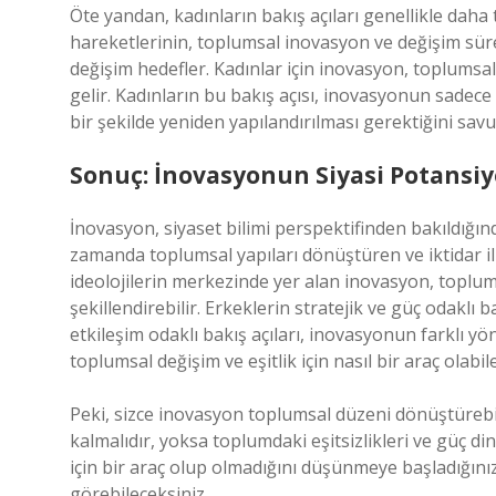
Öte yandan, kadınların bakış açıları genellikle daha 
hareketlerinin, toplumsal inovasyon ve değişim süreçl
değişim hedefler. Kadınlar için inovasyon, toplumsal a
gelir. Kadınların bu bakış açısı, inovasyonun sadece 
bir şekilde yeniden yapılandırılması gerektiğini sav
Sonuç: İnovasyonun Siyasi Potansiy
İnovasyon, siyaset bilimi perspektifinden bakıldığında
zamanda toplumsal yapıları dönüştüren ve iktidar ili
ideolojilerin merkezinde yer alan inovasyon, toplum
şekillendirebilir. Erkeklerin stratejik ve güç odaklı 
etkileşim odaklı bakış açıları, inovasyonun farklı yön
toplumsal değişim ve eşitlik için nasıl bir araç olabil
Peki, sizce inovasyon toplumsal düzeni dönüştürebil
kalmalıdır, yoksa toplumdaki eşitsizlikleri ve güç di
için bir araç olup olmadığını düşünmeye başladığın
görebileceksiniz.