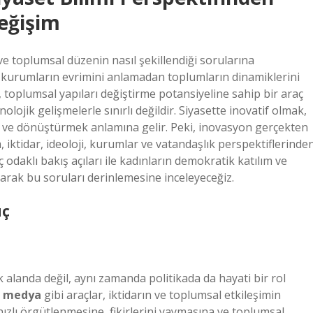
Değişim
ve toplumsal düzenin nasıl şekillendiği sorularına
 ve kurumların evrimini anlamadan toplumların dinamiklerini
oplumsal yapıları değiştirme potansiyeline sahip bir araç
lojik gelişmelerle sınırlı değildir. Siyasette inovatif olmak,
k ve dönüştürmek anlamına gelir. Peki, inovasyon gerçekten
ktidar, ideoloji, kurumlar ve vatandaşlık perspektiflerinde
ç odaklı bakış açıları ile kadınların demokratik katılım ve
yarak bu soruları derinlemesine inceleyeceğiz.
üç
landa değil, aynı zamanda politikada da hayati bir rol
l medya
gibi araçlar, iktidarın ve toplumsal etkileşimin
 hızlı örgütlenmesine, fikirlerini yaymasına ve toplumsal