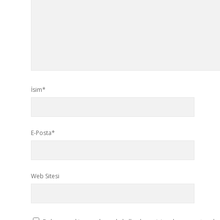
İsim*
E-Posta*
Web Sitesi