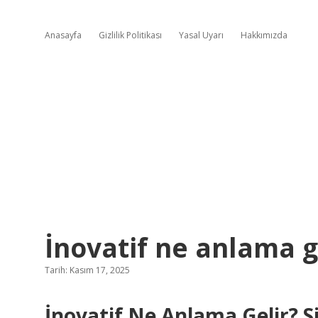
Anasayfa
Gizlilik Politikası
Yasal Uyarı
Hakkımızda
İnovatif ne anlama ge
Tarih: Kasım 17, 2025
İnovatif Ne Anlama Gelir? S