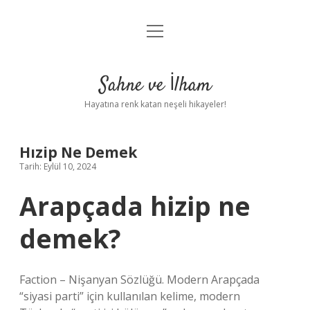
menüyü
Anasayfa
aç
Gizlilik Politikası
Sahne ve İlham
Yasal Uyarı
Hayatına renk katan neşeli hikayeler!
Hakkımızda
Hızip Ne Demek
Tarih: Eylül 10, 2024
Arapçada hizip ne
demek?
Faction – Nişanyan Sözlüğü. Modern Arapçada
“siyasi parti” için kullanılan kelime, modern