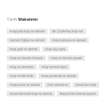
Tarih:
Makaleler
Arapçada hizip ne demek
Bir Cüzde kaç hizip var
Hamam Oğlani ne demek
Hizip bulmaca ne demek
Hizip gülü ne demek
Hizip kaç sayfa
Hizip ne demek Osmanlı
Hizip ne demek siyaset
Hizip ne demektir
Hizip nerenin ilçesi
Hizip ve klik nedir
Hizip yaratmak ne demek
Hizipçi tavır ne demek
Hızır demek ne
Kuran kac hizip
Kuranı Kerimde hizip ne demek
Marjinal Ne Demek siyaset