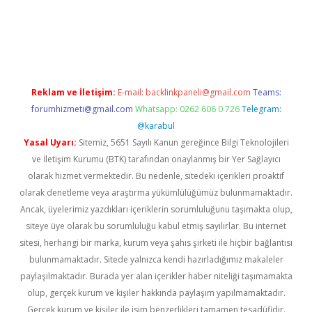
xyz/
Reklam ve İletişim:
E-mail:
backlinkpaneli@gmail.com
Teams:
forumhizmeti@gmail.com
Whatsapp: 0262 606 0 726
Telegram:
@karabul
Yasal Uyarı:
Sitemiz, 5651 Sayılı Kanun gereğince Bilgi Teknolojileri
ve İletişim Kurumu (BTK) tarafından onaylanmış bir Yer Sağlayıcı
olarak hizmet vermektedir. Bu nedenle, sitedeki içerikleri proaktif
olarak denetleme veya araştırma yükümlülüğümüz bulunmamaktadır.
Ancak, üyelerimiz yazdıkları içeriklerin sorumluluğunu taşımakta olup,
siteye üye olarak bu sorumluluğu kabul etmiş sayılırlar. Bu internet
sitesi, herhangi bir marka, kurum veya şahıs şirketi ile hiçbir bağlantısı
bulunmamaktadır. Sitede yalnızca kendi hazırladığımız makaleler
paylaşılmaktadır. Burada yer alan içerikler haber niteliği taşımamakta
olup, gerçek kurum ve kişiler hakkında paylaşım yapılmamaktadır.
Gerçek kurum ve kişiler ile isim benzerlikleri tamamen tesadüfidir.