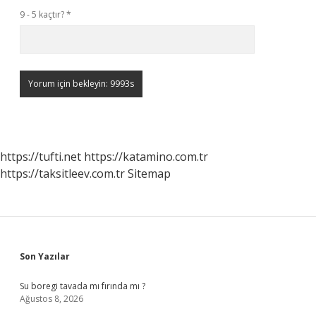
9 - 5 kaçtır?
*
https://tufti.net
https://katamino.com.tr
https://taksitleev.com.tr
Sitemap
Sidebar
Son Yazılar
Su boregi tavada mı fırında mı ?
Ağustos 8, 2026