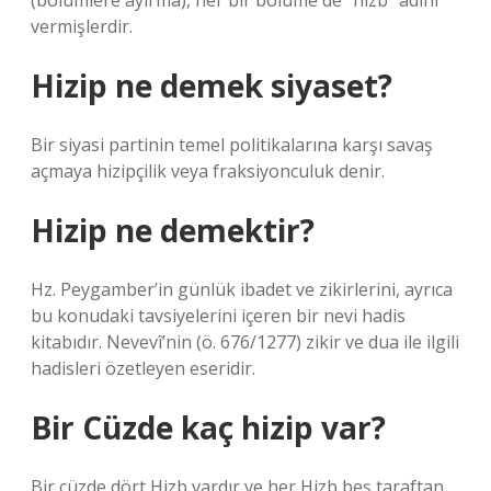
(bölümlere ayırma), her bir bölüme de “hizb” adını
vermişlerdir.
Hizip ne demek siyaset?
Bir siyasi partinin temel politikalarına karşı savaş
açmaya hizipçilik veya fraksiyonculuk denir.
Hizip ne demektir?
Hz. Peygamber’in günlük ibadet ve zikirlerini, ayrıca
bu konudaki tavsiyelerini içeren bir nevi hadis
kitabıdır. Nevevî’nin (ö. 676/1277) zikir ve dua ile ilgili
hadisleri özetleyen eseridir.
Bir Cüzde kaç hizip var?
Bir cüzde dört Hizb vardır ve her Hizb beş taraftan