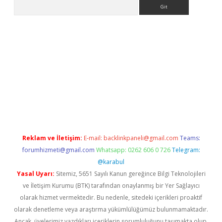
Arama
per.xyz/
Reklam ve İletişim:
E-mail:
backlinkpaneli@gmail.com
Teams:
forumhizmeti@gmail.com
Whatsapp: 0262 606 0 726
Telegram:
@karabul
Yasal Uyarı:
Sitemiz, 5651 Sayılı Kanun gereğince Bilgi Teknolojileri
ve İletişim Kurumu (BTK) tarafından onaylanmış bir Yer Sağlayıcı
olarak hizmet vermektedir. Bu nedenle, sitedeki içerikleri proaktif
olarak denetleme veya araştırma yükümlülüğümüz bulunmamaktadır.
Ancak, üyelerimiz yazdıkları içeriklerin sorumluluğunu taşımakta olup,