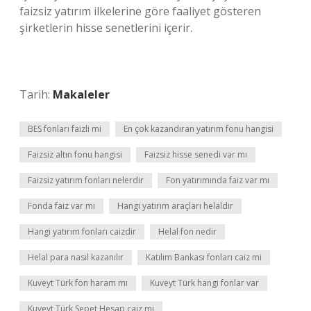
faizsiz yatırım ilkelerine göre faaliyet gösteren
şirketlerin hisse senetlerini içerir.
Tarih:
Makaleler
BES fonları faizli mi
En çok kazandıran yatırım fonu hangisi
Faizsiz altın fonu hangisi
Faizsiz hisse senedi var mı
Faizsiz yatırım fonları nelerdir
Fon yatırımında faiz var mı
Fonda faiz var mı
Hangi yatırım araçları helaldir
Hangi yatırım fonları caizdir
Helal fon nedir
Helal para nasıl kazanılır
Katılım Bankası fonları caiz mi
Kuveyt Türk fon haram mı
Kuveyt Türk hangi fonlar var
Kuveyt Türk Sepet Hesap caiz mi