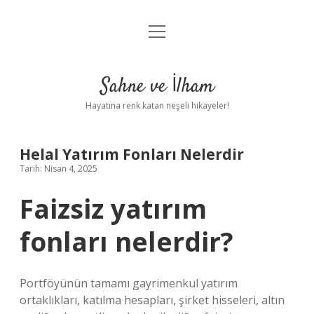
menüyü
Anasayfa
aç
Gizlilik Politikası
Sahne ve İlham
Yasal Uyarı
Hayatına renk katan neşeli hikayeler!
Hakkımızda
Helal Yatırım Fonları Nelerdir
Tarih: Nisan 4, 2025
Faizsiz yatırım
fonları nelerdir?
Portföyünün tamamı gayrimenkul yatırım
ortaklıkları, katılma hesapları, şirket hisseleri, altın