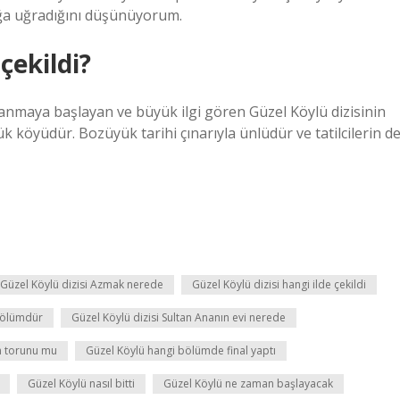
ğa uğradığını düşünüyorum.
çekildi?
nlanmaya başlayan ve büyük ilgi gören Güzel Köylü dizisinin
k köyüdür. Bozüyük tarihi çınarıyla ünlüdür ve tatilcilerin d
Güzel Köylü dizisi Azmak nerede
Güzel Köylü dizisi hangi ilde çekildi
 bölümdür
Güzel Köylü dizisi Sultan Ananın evi nerede
n torunu mu
Güzel Köylü hangi bölümde final yaptı
Güzel Köylü nasıl bitti
Güzel Köylü ne zaman başlayacak