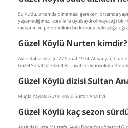
Su Kutlu, ortamda olmaması gereken, ortamda yapıl
yaşamadığımız, kurallara uyulsaydı olmayacağı bir
mekanın ve personelinin bu konuda haksızlığa uğr
Güzel Köylü Nurten kimdir?
Aylin Kabasakal (d. 27 Şubat 1974, Almanya), Türk d
Güzel Sanatlar Fakültesi Tiyatro Oyunculuğu Bölü
Güzel Köylü dizisi Sultan An
Muğla Yaylası Güzel Köylü Sultan Ana Evi.
Güzel Köylü kaç sezon sürd
Aşağıdaki liste Mustafa Şevki Doğan’ın yönettiği Güz