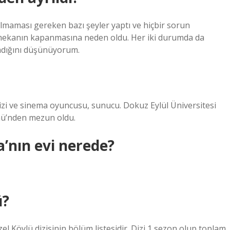
maması gereken bazı şeyler yaptı ve hiçbir sorun
 mekanın kapanmasına neden oldu. Her iki durumda da
adığını düşünüyorum.
izi ve sinema oyuncusu, sunucu. Dokuz Eylül Üniversitesi
mü’nden mezun oldu.
a’nın evi nerede?
ü?
el Köylü dizisinin bölüm listesidir. Dizi 1 sezon olup toplam