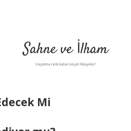
Sahne ve İlham
Hayatına renk katan neşeli hikayeler!
Edecek Mi