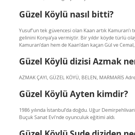
Güzel Köylü nasıl bitti?
Yusuf’un tek güvencesi olan Kaan artık Kamuran’ı t
gelinini Konya’ya vermiştir. Bir yıldır köyde türlü o
Kamuran’dan hem de Kaan’dan kaçan Gül ve Cemal, ha
Güzel Köylü dizisi Azmak ne
AZMAK ÇAYI, GÜZEL KÖYÜ, BELEN, MARMARİS Adres
Güzel Köylü Ayten kimdir?
1986 yılında İstanbul’da doğdu. Uğur Demirpehlivan
Buçuk Sanat Evi’nde oyunculuk eğitimi aldı.
Güzel Köylü Sude diziden ne