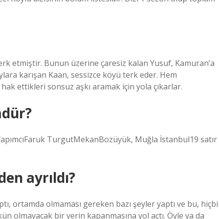
erk etmiştir. Bunun üzerine çaresiz kalan Yusuf, Kamuran’a
laylara karışan Kaan, sessizce köyü terk eder. Hem
k ettikleri sonsuz aşkı aramak için yola çıkarlar.
mdür?
ıYapımcıFaruk TurgutMekanBozüyük, Muğla İstanbul19 satır
den ayrıldı?
tı, ortamda olmaması gereken bazı şeyler yaptı ve bu, hiçbi
n olmayacak bir yerin kapanmasına yol açtı. Öyle ya da