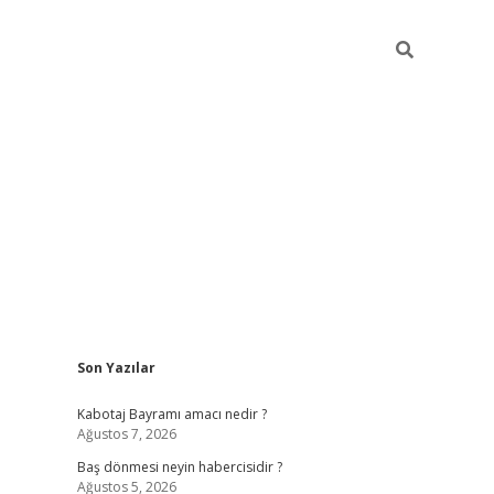
Sidebar
Son Yazılar
ilbet
vd casino giriş
vdcasino
https://www.betexper.x
Kabotaj Bayramı amacı nedir ?
Ağustos 7, 2026
Baş dönmesi neyin habercisidir ?
Ağustos 5, 2026