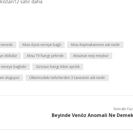
kistan12 satır daha
 nerede
Aksu ilçesi nereye bağlı
Aksu Kaymakamının adı nedir
ye dökülür
Aksu TV hangi şehirde
Aksunun neyi meşhur
 nereye bağlıdır
Giresun hangi ilden ayrıldı
den doğuyor
Ülkemizdeki nehirlerden 3 tanesinin adı nedir
Sonraki Yaz
Beyinde Venöz Anomali Ne Deme