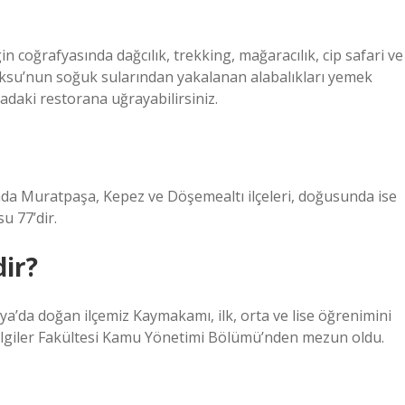
n coğrafyasında dağcılık, trekking, mağaracılık, cip safari ve
 Aksu’nun soğuk sularından yakalanan alabalıkları yemek
adaki restorana uğrayabilirsiniz.
sında Muratpaşa, Kepez ve Döşemealtı ilçeleri, doğusunda ise
u 77’dir.
ir?
a’da doğan ilçemiz Kaymakamı, ilk, orta ve lise öğrenimini
ilgiler Fakültesi Kamu Yönetimi Bölümü’nden mezun oldu.