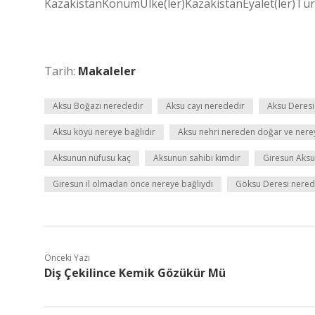
KazakistanKonumÜlke(ler)KazakistanEyalet(ler)Tür
Tarih:
Makaleler
Aksu Boğazı nerededir
Aksu cayı nerededir
Aksu Deresi
Aksu köyü nereye bağlıdır
Aksu nehri nereden doğar ve nere
Aksunun nüfusu kaç
Aksunun sahibi kimdir
Giresun Aksu
Giresun il olmadan önce nereye bağlıydı
Göksu Deresi nere
Önceki Yazı
Diş Çekilince Kemik Gözükür Mü