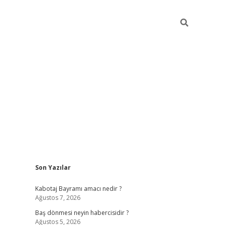
Sidebar
Son Yazılar
ilbet
vd casino giriş
vdcasino
https://www.betexper.
Kabotaj Bayramı amacı nedir ?
Ağustos 7, 2026
Baş dönmesi neyin habercisidir ?
Ağustos 5, 2026