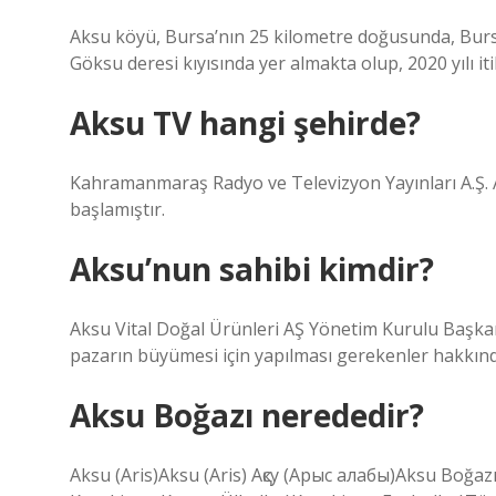
Aksu köyü, Bursa’nın 25 kilometre doğusunda, Bursa
Göksu deresi kıyısında yer almakta olup, 2020 yılı it
Aksu TV hangi şehirde?
Kahramanmaraş Radyo ve Televizyon Yayınları A.Ş. 
başlamıştır.
Aksu’nun sahibi kimdir?
Aksu Vital Doğal Ürünleri AŞ Yönetim Kurulu Başkan
pazarın büyümesi için yapılması gerekenler hakkın
Aksu Boğazı nerededir?
Aksu (Aris)Aksu (Aris) Ақсу (Арыс алабы)Aksu Boğaz