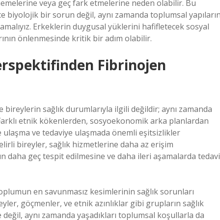
emelerine veya geç fark etmelerine neden olabilir. Bu
e biyolojik bir sorun değil, aynı zamanda toplumsal yapıları
malıyız. Erkeklerin duygusal yüklerini hafifletecek sosyal
ının önlenmesinde kritik bir adım olabilir.
Perspektifinden Fibrinojen
 bireylerin sağlık durumlarıyla ilgili değildir; aynı zamanda
r. Farklı etnik kökenlerden, sosyoekonomik arka planlardan
ye ulaşma ve tedaviye ulaşmada önemli eşitsizlikler
lirli bireyler, sağlık hizmetlerine daha az erişim
ın daha geç tespit edilmesine ve daha ileri aşamalarda tedavi
 toplumun en savunmasız kesimlerinin sağlık sorunları
yler, göçmenler, ve etnik azınlıklar gibi grupların sağlık
e değil, aynı zamanda yaşadıkları toplumsal koşullarla da