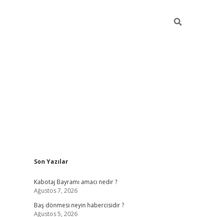
Sidebar
Son Yazılar
ilbet
vd casino giriş
vdcasino
https://www.betexp
Kabotaj Bayramı amacı nedir ?
Ağustos 7, 2026
Baş dönmesi neyin habercisidir ?
Ağustos 5, 2026