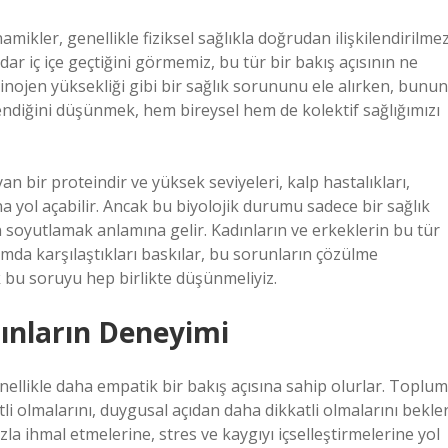
namikler, genellikle fiziksel sağlıkla doğrudan ilişkilendirilmez
ar iç içe geçtiğini görmemiz, bu tür bir bakış açısının ne
nojen yüksekliği gibi bir sağlık sorununu ele alırken, bunun
ilendiğini düşünmek, hem bireysel hem de kolektif sağlığımızı
n bir proteindir ve yüksek seviyeleri, kalp hastalıkları,
ına yol açabilir. Ancak bu biyolojik durumu sadece bir sağlık
oyutlamak anlamına gelir. Kadınların ve erkeklerin bu tür
lumda karşılaştıkları baskılar, bu sorunların çözülme
ak bu soruyu hep birlikte düşünmeliyiz.
dınların Deneyimi
ellikle daha empatik bir bakış açısına sahip olurlar. Toplum
li olmalarını, duygusal açıdan daha dikkatli olmalarını bekler
zla ihmal etmelerine, stres ve kaygıyı içselleştirmelerine yol