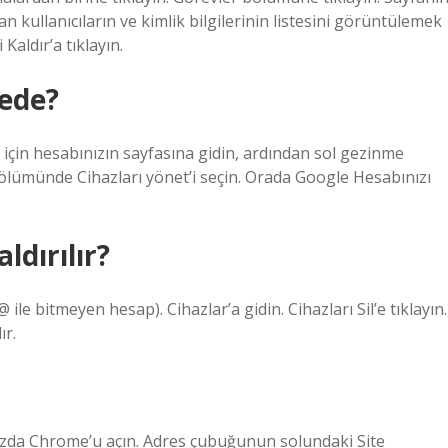
n kullanıcıların ve kimlik bilgilerinin listesini görüntülemek
 Kaldır’a tıklayın.
rede?
için hesabınızın sayfasına gidin, ardından sol gezinme
bölümünde Cihazları yönet’i seçin. Orada Google Hesabınızı
ldırılır?
 ile bitmeyen hesap). Cihazlar’a gidin. Cihazları Sil’e tıklayın.
ır.
azınızda Chrome’u açın. Adres çubuğunun solundaki Site