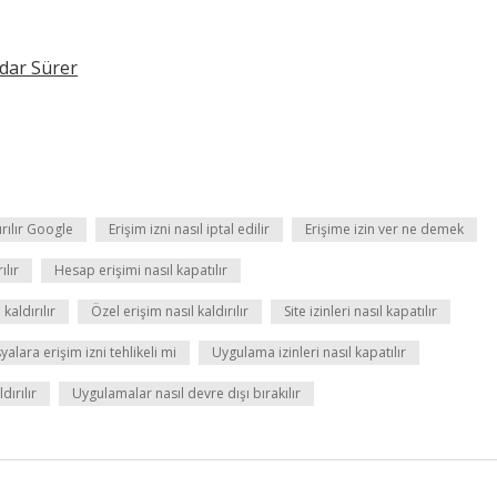
dar Sürer
ırılır Google
Erişim izni nasıl iptal edilir
Erişime izin ver ne demek
ılır
Hesap erişimi nasıl kapatılır
 kaldırılır
Özel erişim nasıl kaldırılır
Site izinleri nasıl kapatılır
alara erişim izni tehlikeli mi
Uygulama izinleri nasıl kapatılır
dırılır
Uygulamalar nasıl devre dışı bırakılır