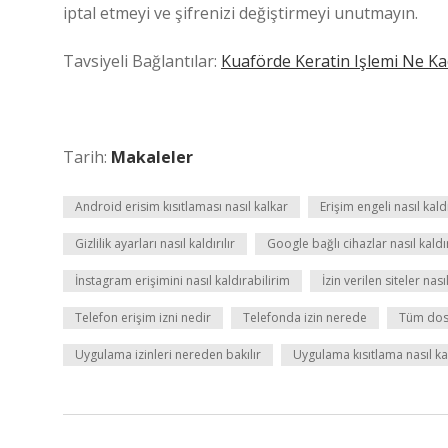
iptal etmeyi ve şifrenizi değiştirmeyi unutmayın.
Tavsiyeli Bağlantılar:
Kuaförde Keratin Işlemi Ne Ka
Tarih:
Makaleler
Android erisim kısıtlaması nasıl kalkar
Erişim engeli nasıl kald
Gizlilik ayarları nasıl kaldırılır
Google bağlı cihazlar nasıl kaldır
İnstagram erişimini nasıl kaldırabilirim
İzin verilen siteler nasıl
Telefon erişim izni nedir
Telefonda izin nerede
Tüm dosy
Uygulama izinleri nereden bakılır
Uygulama kısıtlama nasıl kal