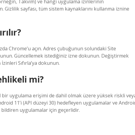
 (örneğin, Takvim) ve hangi uygulama izinlerinin
çin. Gizlilik sayfası, tüm sistem kaynaklarını kullanma iznine
rılır?
azınızda Chrome’u açın. Adres çubuğunun solundaki Site
dokunun. Güncellemek istediğiniz izne dokunun. Değiştirmek
 İzinleri Sıfırla’ya dokunun.
hlikeli mi?
l bir uygulama erişimi de dahil olmak üzere yüksek riskli vey
 Android 11’i (API düzeyi 30) hedefleyen uygulamalar ve Androi
diren uygulamalar için geçerlidir.