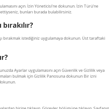
ulamasını açın. İzin Yöneticisi’ne dokunun. İzin Türü’ne
tiyseniz, bunları burada bulabilirsiniz.
 bırakılır?
şı bırakmak istediğiniz uygulamaya dokunun. Üst taraftaki
ır?
nunuzda Ayarlar uygulamasını açın Güvenlik ve Gizlilik veya
amaları bulmak için Gizlilik Panosuna dokunun Bir izni
 dokunun.
ardan birine tıklayın. Görevler bölümüne tıklayın. Sayfanı