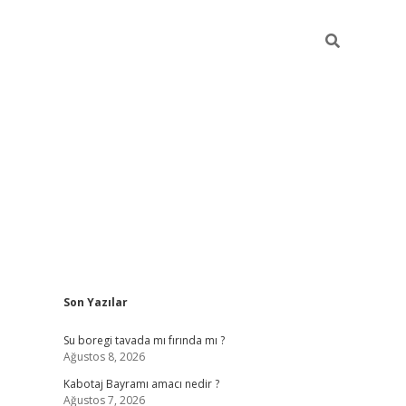
Sidebar
Son Yazılar
ilbet
vd casino giriş
vdcasino
https://www.betexper.x
Su boregi tavada mı fırında mı ?
Ağustos 8, 2026
Kabotaj Bayramı amacı nedir ?
Ağustos 7, 2026