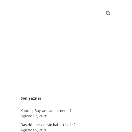
Sidebar
Son Yazılar
ilbet
vd casino giriş
vdcasino
https://www.betexper.x
Kabotaj Bayramı amacı nedir ?
Ağustos 7, 2026
Baş dönmesi neyin habercisidir ?
Ağustos 5, 2026