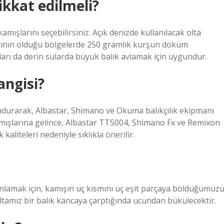
ikkat edilmeli?
amışlarını seçebilirsiniz. Açık denizde kullanılacak olta
tının olduğu bölgelerde 250 gramlık kurşun döküm
şları da derin sularda büyük balık avlamak için uygundur.
angisi?
ndurarak, Albastar, Shimano ve Okuma balıkçılık ekipmanı
 kamışlarına gelince, Albastar TTS004, Shimano Fx ve Remixon
aliteleri nedeniyle sıklıkla önerilir.
ri anlamak için, kamışın uç kısmını üç eşit parçaya böldüğümüz
 oltamız bir balık kancaya çarptığında ucundan bükülecektir.