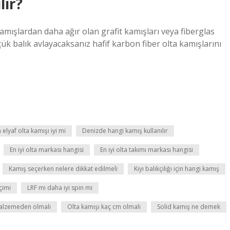
lır?
amışlardan daha ağır olan grafit kamışları veya fiberglas
üçük balık avlayacaksanız hafif karbon fiber olta kamışlarını
elyaf olta kamışı iyi mi
Denizde hangi kamış kullanılır
En iyi olta markası hangisi
En iyi olta takımı markası hangisi
Kamış seçerken nelere dikkat edilmeli
Kıyı balıkçılığı için hangi kamış
çimi
LRF mi daha iyi spin mi
malzemeden olmalı
Olta kamışı kaç cm olmalı
Solid kamış ne demek