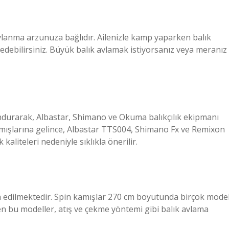
avlanma arzunuza bağlıdır. Ailenizle kamp yaparken balık
h edebilirsiniz. Büyük balık avlamak istiyorsanız veya meranız
ndurarak, Albastar, Shimano ve Okuma balıkçılık ekipmanı
 kamışlarına gelince, Albastar TTS004, Shimano Fx ve Remixon
aliteleri nedeniyle sıklıkla önerilir.
h edilmektedir. Spin kamışlar 270 cm boyutunda birçok mode
en bu modeller, atış ve çekme yöntemi gibi balık avlama