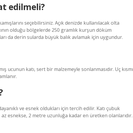
t edilmeli?
amışlarını seçebilirsiniz. Açık denizde kullanılacak olta
tının olduğu bölgelerde 250 gramlık kurşun döküm
şları da derin sularda büyük balık avlamak için uygundur.
amış ucunun katı, sert bir malzemeyle sonlanmasıdır. Uç kısm
amlanır.
?
yanıklı ve esnek oldukları için tercih edilir. Katı çubuk
a az esnekse, 2 metre uzunluğa kadar en üretken olanlarıdır.