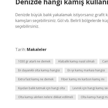
Denizde hangi kamış kullanı
Denizde büyük balık yakalamak istiyorsanız grafit k
kamışları seçebilirsiniz. Göl vb. Belirli bölgelerde k
seçebilirsiniz.
Tarih:
Makaleler
1030 gr atarlı ne demek
Alabalik kamışı nasıl olmalı
Cam 
En dayanıklı olta kamışı hangisi
En iyi kamış markası hangisi
Extra fast kamış ne demek
Fiber kamış mı karbon kamış mı
Kıyıdan balık tutmak için hangi olta
Levrek için hangi kamış se
Olta kamışı alırken nelere dikkat edilmeli
Olta kamışı hangi 