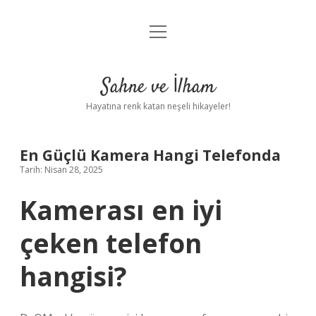
menüyü
Anasayfa
aç
Gizlilik Politikası
Sahne ve İlham
Yasal Uyarı
Hayatına renk katan neşeli hikayeler!
Hakkımızda
En Güçlü Kamera Hangi Telefonda
Tarih: Nisan 28, 2025
Kamerası en iyi
çeken telefon
hangisi?