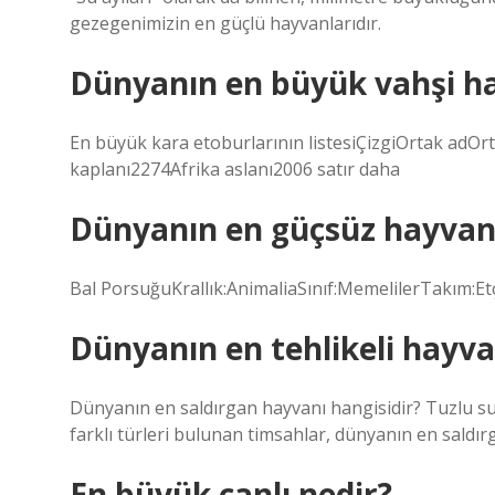
gezegenimizin en güçlü hayvanlarıdır.
Dünyanın en büyük vahşi ha
En büyük kara etoburlarının listesiÇizgiOrtak adO
kaplanı2274Afrika aslanı2006 satır daha
Dünyanın en güçsüz hayvanı
Bal PorsuğuKrallık:AnimaliaSınıf:MemelilerTakım:Etç
Dünyanın en tehlikeli hayva
Dünyanın en saldırgan hayvanı hangisidir? Tuzlu su t
farklı türleri bulunan timsahlar, dünyanın en saldır
En büyük canlı nedir?