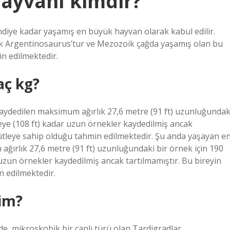
hayvanı kimdir?
imdiye kadar yaşamış en büyük hayvan olarak kabul edilir.
tık Argentinosaurus’tur ve Mezozoik çağda yaşamış olan bu
in edilmektedir.
aç kg?
aydedilen maksimum ağırlık 27,6 metre (91 ft) uzunluğundak
eye (108 ft) kadar uzun örnekler kaydedilmiş ancak
kütleye sahip olduğu tahmin edilmektedir. Şu anda yaşayan e
ğırlık 27,6 metre (91 ft) uzunluğundaki bir örnek için 190
uzun örnekler kaydedilmiş ancak tartılmamıştır. Bu bireyin
n edilmektedir.
im?
de, mikroskobik bir canlı türü olan Tardigradlar,