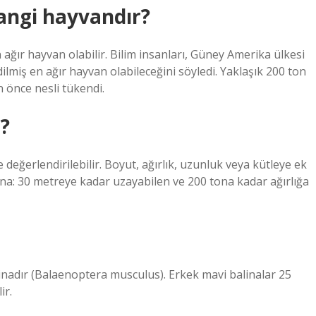
angi hayvandır?
ağır hayvan olabilir. Bilim insanları, Güney Amerika ülkesi
ilmiş en ağır hayvan olabileceğini söyledi. Yaklaşık 200 ton
 önce nesli tükendi.
r?
değerlendirilebilir. Boyut, ağırlık, uzunluk veya kütleye ek
alina: 30 metreye kadar uzayabilen ve 200 tona kadar ağırlığa
adır (Balaenoptera musculus). Erkek mavi balinalar 25
ir.