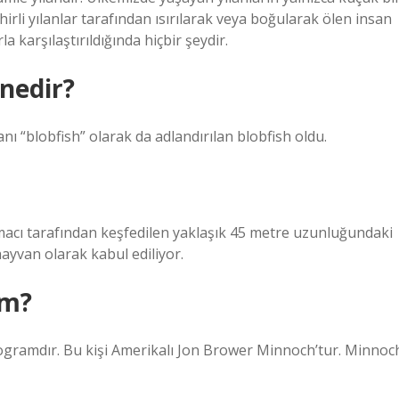
rli yılanlar tarafından ısırılarak veya boğularak ölen insan
a karşılaştırıldığında hiçbir şeydir.
nedir?
 “blobfish” olarak da adlandırılan blobfish oldu.
macı tarafından keşfedilen yaklaşık 45 metre uzunluğundaki
ayvan olarak kabul ediliyor.
im?
ilogramdır. Bu kişi Amerikalı Jon Brower Minnoch’tur. Minnoc