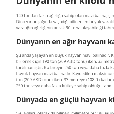
Dünyanın en kilolu 
140 tondan fazla ağırlığa sahip olan mavi balina, ş
Dinozorlar çağında yaşadığı bilinen en büyük yara
yaratığın ağırlığının ancak 90 tona ulaşabildiği tahm
Dünyanın en ağır hayvanı k
Şu anda yaşayan en büyük hayvan mavi balinadır. K
bir örnek için 190 ton (209 ABD tonu) iken, 33 metr
tartılmamıştır. Bu bireyin 250 ton veya daha fazla 
büyük hayvan mavi balinadır. Kaydedilen maksimum a
ton (209 ABD tonu) iken, 33 metreye (108 ft) kadar 
250 ton veya daha fazla kütleye sahip olduğu tahmi
Dünyada en güçlü hayvan k
“Su ayıları” olarak da bilinen, milimetre büyüklüğün