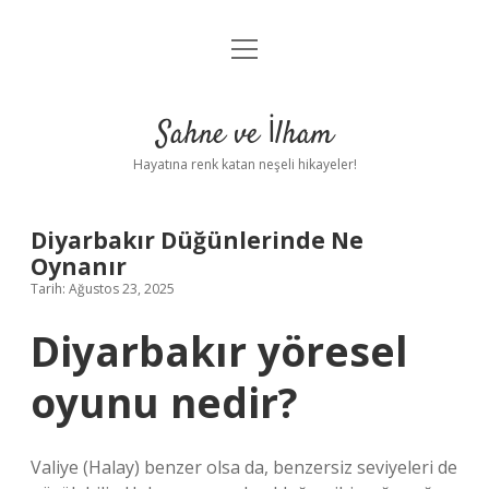
menüyü
Anasayfa
aç
Gizlilik Politikası
Sahne ve İlham
Yasal Uyarı
Hayatına renk katan neşeli hikayeler!
Hakkımızda
Diyarbakır Düğünlerinde Ne
Oynanır
Tarih: Ağustos 23, 2025
Diyarbakır yöresel
oyunu nedir?
Valiye (Halay) benzer olsa da, benzersiz seviyeleri de