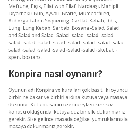
Meftune, Pıçık, Pilaf with Pilaf, Nardaaşı, Mahlpli
Diyarbakır Bun, Ayvalı -Bratte, Mumbarfilled,
Aubergattation Sequening, Cartlak Kebab, Ribs,
Lung, Lung Kebab, Serbab, Bosana -Salad, Salad
and Salad and Salad -Salad -salad -salad -salad -
salad -salad -salad -salad -salad -salad -salad -salad -
salad -salad -salad -salad -salad -salad -skebab -
spen, bostans.
Konpira nasıl oynanır?
Oyunun adı Konpira ve kuralları çok basit. İki oyuncu
birbirine bakar ve birbiri ardına kutuya veya masaya
dokunur. Kutu masanın üzerindeyken size söz
konusu olduğunda, kutuya düz bir elle dokunmanız
gerekir. Size gelince masada değilse, yumruklarınızla
masaya dokunmanız gerekir.