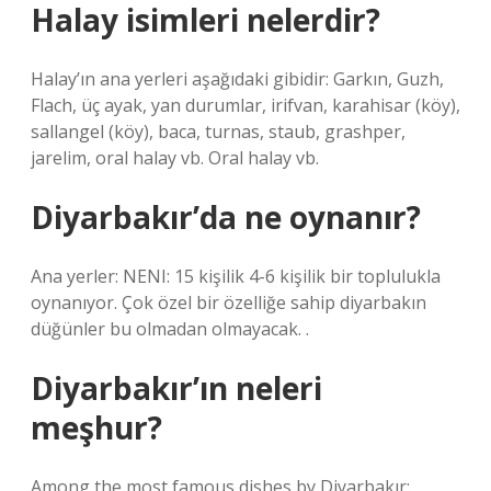
Halay isimleri nelerdir?
Halay’ın ana yerleri aşağıdaki gibidir: Garkın, Guzh,
Flach, üç ayak, yan durumlar, irifvan, karahisar (köy),
sallangel (köy), baca, turnas, staub, grashper,
jarelim, oral halay vb. Oral halay vb.
Diyarbakır’da ne oynanır?
Ana yerler: NENI: 15 kişilik 4-6 kişilik bir toplulukla
oynanıyor. Çok özel bir özelliğe sahip diyarbakın
düğünler bu olmadan olmayacak. .
Diyarbakır’ın neleri
meşhur?
Among the most famous dishes by Diyarbakır: