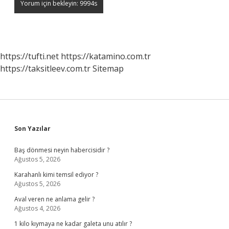
https://tufti.net
https://katamino.com.tr
https://taksitleev.com.tr
Sitemap
Sidebar
Son Yazılar
Baş dönmesi neyin habercisidir ?
Ağustos 5, 2026
Karahanlı kimi temsil ediyor ?
Ağustos 5, 2026
Aval veren ne anlama gelir ?
Ağustos 4, 2026
1 kilo kıymaya ne kadar galeta unu atılır ?