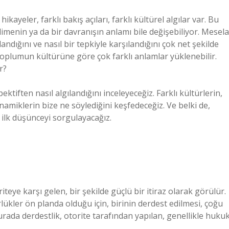
ayeler, farklı bakış açıları, farklı kültürel algılar var. Bu
imenin ya da bir davranışın anlamı bile değişebiliyor. Mesela
landığını ve nasıl bir tepkiyle karşılandığını çok net şekilde
toplumun kültürüne göre çok farklı anlamlar yüklenebilir.
r?
tiften nasıl algılandığını inceleyeceğiz. Farklı kültürlerin,
amiklerin bize ne söylediğini keşfedeceğiz. Ve belki de,
ilk düşünceyi sorgulayacağız.
riteye karşı gelen, bir şekilde güçlü bir itiraz olarak görülür.
ükler ön planda olduğu için, birinin derdest edilmesi, çoğu
Burada derdestlik, otorite tarafından yapılan, genellikle huku