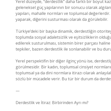
Yerel düzeyde, “derdestlik” daha farklı bir boyut ka
geleneksel güç yapılarının bir sonucu olarak algılanı
yapıları, mahalle normları ve toplumsal değerlerdir.
yaparak, diğerini susturması olarak da görülebilir.
Türkiye’deki bir başka dinamik, derdestliğin otorite
toplumda sosyal adaletsizlik ve eşitsizliklerin old
edilerek susturulması, sistemin birer parçası haline
tepkiler, bazen derdestlik ile sonlanabilir ve bu du
Yerel perspektifin bir diğer ilginç yönü ise, derdest
görülmesidir. Bir kadın, toplumsal cinsiyet normların
toplumsal ya da dini normlara itirazı olarak anlaşılab
sözlü bir mücadele verir. Bu tür bir durum da derdestl
—
Derdestlik ve İtiraz: Birbirinden Ayrı mı?