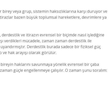
Bir birey veya grup, sistemin haksızlıklarına karşı duruyor ve
itirazlar bazen büyük toplumsal hareketlere, devrimlere ya
derdestlik ve itirazın evrensel bir biçimde nasıl işlediğine
arşı verdikleri mücadele, zaman zaman derdestlik ile
andırmıştır. Derdestlik burada sadece bir fiziksel güç
o ve hak arayışı olarak görülür.
ki, bireyin haklarını savunmaya yönelik evrensel bir çaba
 zaman güçle engellenmeye çalışılır. O zaman şunu soralım: