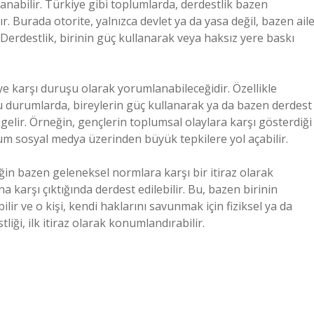
zanabilir. Türkiye gibi toplumlarda, derdestlik bazen
r. Burada otorite, yalnızca devlet ya da yasa değil, bazen ail
 Derdestlik, birinin güç kullanarak veya haksız yere baskı
ye karşı duruşu olarak yorumlanabileceğidir. Özellikle
uğu durumlarda, bireylerin güç kullanarak ya da bazen derdest
 gelir. Örneğin, gençlerin toplumsal olaylara karşı gösterdiği
rum sosyal medya üzerinden büyük tepkilere yol açabilir.
liğin bazen geleneksel normlara karşı bir itiraz olarak
a karşı çıktığında derdest edilebilir. Bu, bazen birinin
ilir ve o kişi, kendi haklarını savunmak için fiziksel ya da
iği, ilk itiraz olarak konumlandırabilir.