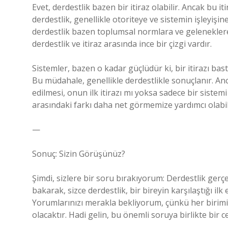
Evet, derdestlik bazen bir itiraz olabilir. Ancak bu i
derdestlik, genellikle otoriteye ve sistemin işleyişin
derdestlik bazen toplumsal normlara ve geleneklere 
derdestlik ve itiraz arasında ince bir çizgi vardır.
Sistemler, bazen o kadar güçlüdür ki, bir itirazı bas
Bu müdahale, genellikle derdestlikle sonuçlanır. An
edilmesi, onun ilk itirazı mı yoksa sadece bir sistem
arasındaki farkı daha net görmemize yardımcı olabil
—
Sonuç: Sizin Görüşünüz?
Şimdi, sizlere bir soru bırakıyorum: Derdestlik gerçe
bakarak, sizce derdestlik, bir bireyin karşılaştığı i
Yorumlarınızı merakla bekliyorum, çünkü her birimiz
olacaktır. Hadi gelin, bu önemli soruya birlikte bir 