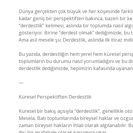
Dünya gerçekten çok büyük ve her köşesinde farklı hik
kadar geniş bir perspektiften bakınca, bazen bir kel
“derdestlik” kelimesi, aslında bir toplumda nasıl algı
gösteriyor. Birine “derdest olmak” dediğimizde, bu 
Ama asıl mesele şu: Derdestlik, aslında ilk itiraz mıdı
Bu yazıda, derdestliğin hem yerel hem küresel perspek
toplumların bu durumu nasıl yorumladığını ve bu din
derdestlik dediğimizde, hepimizin kafasında uyanan 
—
Küresel Perspektiften Derdestlik
Küresel bir bakış açısıyla “derdestlik”, genellikle oto
Mesela, Batı toplumlarında bireysel haklar ve özgürl
zaman bireysel hakların ihlali olarak algılanabilir. 
dışı bir müdahale olarak karşımıza çıkar.