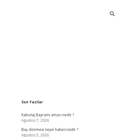
Sidebar
Son Yazılar
ilbet
vd casino giriş
vdcasino
https://www.betexpe
Kabotaj Bayramı amacı nedir ?
Ağustos 7, 2026
Baş dönmesi neyin habercisidir ?
Ağustos 5, 2026