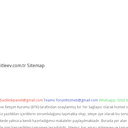
itleev.com.tr
Sitemap
backlinkpaneli@gmail.com
Teams:
forumhizmeti@gmail.com
Whatsapp: 0262 6
i ve İletişim Kurumu (BTK) tarafından onaylanmış bir Yer Sağlayıcı olarak hizmet 
zdıkları içeriklerin sorumluluğunu taşımakta olup, siteye üye olarak bu sorumlu
itede yalnızca kendi hazırladığımız makaleler paylaşılmaktadır. Burada yer alan 
le isim benzerlikleri tamamen tesadüfidir. Sitemiz, kar amacı gütmeyen ve tama