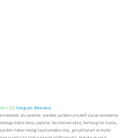
06 0 726
Telegram: @karabul
vermektedir. Bu nedenle, sitedeki içerikleri proaktif olarak denetleme
luğu kabul etmiş sayılırlar. Bu internet sitesi, herhangi bir marka,
içerikler haber niteliği taşımamakta olup, gerçek kurum ve kişiler
men ücretsiz bir bilgi paylaşım platformudur. Hukuka ve yasal