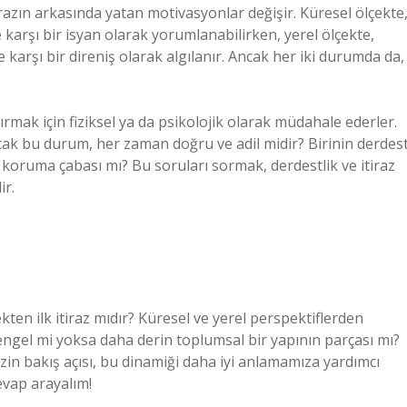
tirazın arkasında yatan motivasyonlar değişir. Küresel ölçekte
e karşı bir isyan olarak yorumlanabilirken, yerel ölçekte,
karşı bir direniş olarak algılanır. Ancak her iki durumda da,
tırmak için fiziksel ya da psikolojik olarak müdahale ederler.
cak bu durum, her zaman doğru ve adil midir? Birinin derdes
i koruma çabası mı? Bu soruları sormak, derdestlik ve itiraz
ir.
kten ilk itiraz mıdır? Küresel ve yerel perspektiflerden
lk engel mi yoksa daha derin toplumsal bir yapının parçası mı?
in bakış açısı, bu dinamiği daha iyi anlamamıza yardımcı
cevap arayalım!