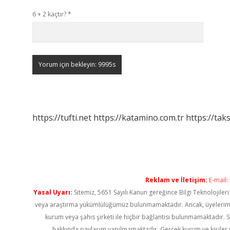
6 + 2 kaçtır?
*
https://tufti.net
https://katamino.com.tr
https://taks
Reklam ve İletişim:
E-mail:
Yasal Uyarı:
Sitemiz, 5651 Sayılı Kanun gereğince Bilgi Teknolojiler
veya araştırma yükümlülüğümüz bulunmamaktadır. Ancak, üyelerimiz ya
kurum veya şahıs şirketi ile hiçbir bağlantısı bulunmamaktadır. S
hakkında paylaşım yapılmamaktadır. Gerçek kurum ve kişiler i