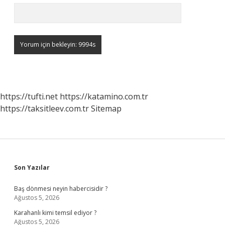
https://tufti.net
https://katamino.com.tr
https://taksitleev.com.tr
Sitemap
Sidebar
Son Yazılar
Baş dönmesi neyin habercisidir ?
Ağustos 5, 2026
Karahanlı kimi temsil ediyor ?
Ağustos 5, 2026