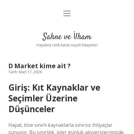
menüyü
Anasayfa
aç
Gizlilik Politikası
Sahne ve İlham
Yasal Uyarı
Hayatına renk katan neşeli hikayeler!
Hakkımızda
D Market kime ait ?
Tarih: Mart 17, 2026
Giriş: Kıt Kaynaklar ve
Seçimler Üzerine
Düşünceler
Hayat, bize sınırlı kaynaklarla sınırsız ihtiyaçlar
sunuyor. Bu sınırlılık, ister günlük alışverişlerimizde,