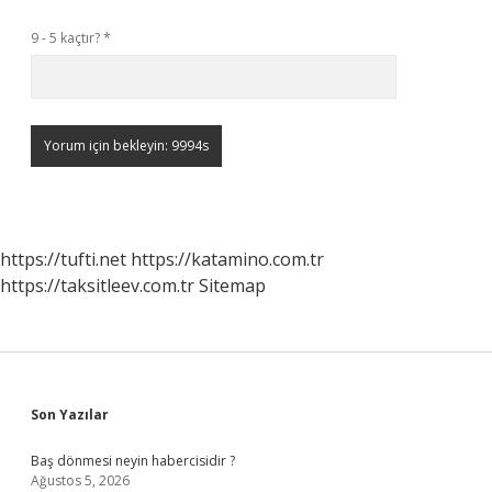
9 - 5 kaçtır?
*
https://tufti.net
https://katamino.com.tr
https://taksitleev.com.tr
Sitemap
Sidebar
Son Yazılar
Baş dönmesi neyin habercisidir ?
Ağustos 5, 2026