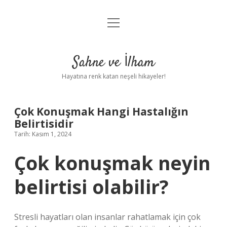
menüyü
Anasayfa
aç
Gizlilik Politikası
Sahne ve İlham
Yasal Uyarı
Hayatına renk katan neşeli hikayeler!
Hakkımızda
Çok Konuşmak Hangi Hastalığın
Belirtisidir
Tarih: Kasım 1, 2024
Çok konuşmak neyin
belirtisi olabilir?
Stresli hayatları olan insanlar rahatlamak için çok