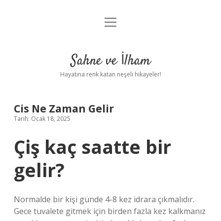
menüyü
Anasayfa
aç
Gizlilik Politikası
Sahne ve İlham
Yasal Uyarı
Hayatına renk katan neşeli hikayeler!
Hakkımızda
Cis Ne Zaman Gelir
Tarih: Ocak 18, 2025
Çiş kaç saatte bir
gelir?
Normalde bir kişi günde 4-8 kez idrara çıkmalıdır.
Gece tuvalete gitmek için birden fazla kez kalkmanız