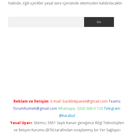
halinde, ilgili içerikler yasal süre içerisinde sitemizden kaldırılacaktır.
Arama
er.xyz/
Reklam ve İletişim:
E-mail:
backlinkpaneli@gmail.com
Teams:
forumhizmeti@gmail.com
Whatsapp: 0262 606 0 726
Telegram:
@karabul
Yasal Uyarı:
Sitemiz, 5651 Sayılı Kanun gereğince Bilgi Teknolojileri
ve İletişim Kurumu (BTK) tarafından onaylanmış bir Yer Sağlayıcı