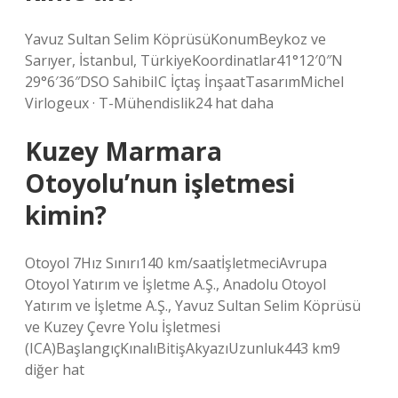
Yavuz Sultan Selim KöprüsüKonumBeykoz ve
Sarıyer, İstanbul, TürkiyeKoordinatlar41°12′0″N
29°6′36″DSO SahibiIC İçtaş İnşaatTasarımMichel
Virlogeux · T-Mühendislik24 hat daha
Kuzey Marmara
Otoyolu’nun işletmesi
kimin?
Otoyol 7Hız Sınırı140 km/saatİşletmeciAvrupa
Otoyol Yatırım ve İşletme A.Ş., Anadolu Otoyol
Yatırım ve İşletme A.Ş., Yavuz Sultan Selim Köprüsü
ve Kuzey Çevre Yolu İşletmesi
(ICA)BaşlangıçKınalıBitişAkyazıUzunluk443 km9
diğer hat