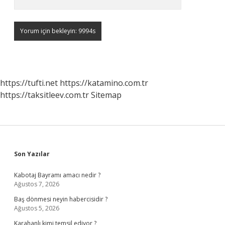
https://tufti.net
https://katamino.com.tr
https://taksitleev.com.tr
Sitemap
Sidebar
Son Yazılar
Kabotaj Bayramı amacı nedir ?
Ağustos 7, 2026
Baş dönmesi neyin habercisidir ?
Ağustos 5, 2026
Karahanlı kimi temsil ediyor ?