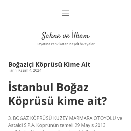
menüyü
Anasayfa
aç
Gizlilik Politikası
Sahne ve İlham
Yasal Uyarı
Hayatına renk katan neşeli hikayeler!
Hakkımızda
Boğaziçi Köprüsü Kime Ait
Tarih: Kasım 4, 2024
İstanbul Boğaz
Köprüsü kime ait?
3. BOĞAZ KÖPRÜSÜ KUZEY MARMARA OTOYOLU ve
Astaldi S.P.A. Köprünün temeli 29 Mayıs 2013