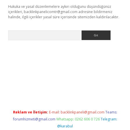
Hukuka ve yasal düzenlemelere aykırı olduğunu düşündüğünüz
içerikleri,
backlinkpanelicomtr@gmail.com
adresine bildirmeniz
halinde, ilgili içerikler yasal süre içerisinde sitemizden kaldırılacaktır.
Arama
r.xyz/
Reklam ve İletişim:
E-mail:
backlinkpaneli@gmail.com
Teams:
forumhizmeti@gmail.com
Whatsapp: 0262 606 0 726
Telegram:
@karabul