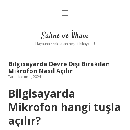
menüyü
Anasayfa
aç
Gizlilik Politikası
Sahne ve İlham
Yasal Uyarı
Hayatına renk katan neşeli hikayeler!
Hakkımızda
Bilgisayarda Devre Dışı Bırakılan
Mikrofon Nasıl Açılır
Tarih: Kasım 1, 2024
Bilgisayarda
Mikrofon hangi tuşla
açılır?