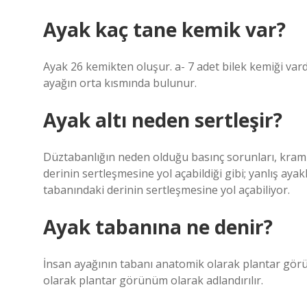
Ayak kaç tane kemik var?
Ayak 26 kemikten oluşur. a- 7 adet bilek kemiği vard
ayağın orta kısmında bulunur.
Ayak altı neden sertleşir?
Düztabanlığın neden olduğu basınç sorunları, kram
derinin sertleşmesine yol açabildiği gibi; yanlış aya
tabanındaki derinin sertleşmesine yol açabiliyor.
Ayak tabanına ne denir?
İnsan ayağının tabanı anatomik olarak plantar görü
olarak plantar görünüm olarak adlandırılır.