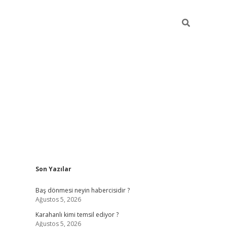
Sidebar
Son Yazılar
ilbet
vd casino giriş
vdcasino
https://www.betexper.x
Baş dönmesi neyin habercisidir ?
Ağustos 5, 2026
Karahanlı kimi temsil ediyor ?
Ağustos 5, 2026