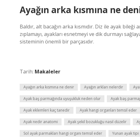
Ayağın arka kısmına ne den
Baldır, alt bacağın arka kısmıdır. Diz ile ayak bileğ
zıplamayı, ayakları esnetmeyi ve dik durmayı sağlaya
sisteminin önemli bir parçasıdır.
Tarih:
Makaleler
Ayağın arka kısmına ne denir
Ayağın arkları nelerdir
Ayak
Ayak baş parmağında uyuşukluk neden olur
Ayak baş parmağ
Ayak eklemleri kaç tanedir
Ayak hangi organları temsil eder
Ayak nedir anatomi
Ayak şekil bozukluğu nasıl düzelir
A
Sol ayak parmakları hangi organı temsil eder
Yunan ayak tip