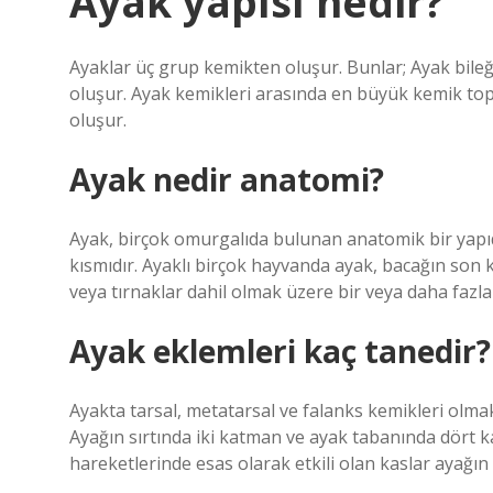
Ayak yapısı nedir?
Ayaklar üç grup kemikten oluşur. Bunlar; Ayak bile
oluşur. Ayak kemikleri arasında en büyük kemik topu
oluşur.
Ayak nedir anatomi?
Ayak, birçok omurgalıda bulunan anatomik bir yapıdı
kısmıdır. Ayaklı birçok hayvanda ayak, bacağın son 
veya tırnaklar dahil olmak üzere bir veya daha faz
Ayak eklemleri kaç tanedir?
Ayakta tarsal, metatarsal ve falanks kemikleri olma
Ayağın sırtında iki katman ve ayak tabanında dört k
hareketlerinde esas olarak etkili olan kaslar ayağın d