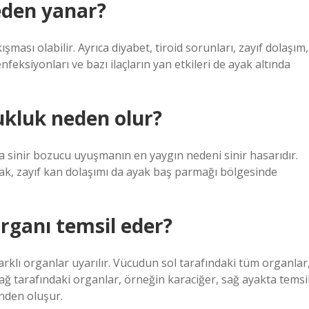
eden yanar?
şması olabilir. Ayrıca diyabet, tiroid sorunları, zayıf dolaşım,
feksiyonları ve bazı ilaçların yan etkileri de ayak altında
kluk neden olur?
inir bozucu uyuşmanın en yaygın nedeni sinir hasarıdır.
k, zayıf kan dolaşımı da ayak baş parmağı bölgesinde
rganı temsil eder?
rklı organlar uyarılır. Vücudun sol tarafındaki tüm organlar
sağ tarafındaki organlar, örneğin karaciğer, sağ ayakta temsi
inden oluşur.