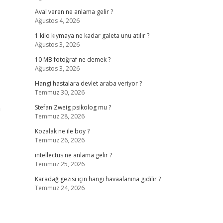
Aval veren ne anlama gelir ?
Ağustos 4, 2026
1 kilo kıymaya ne kadar galeta unu atılır ?
Ağustos 3, 2026
10 MB fotoğraf ne demek ?
Ağustos 3, 2026
Hangi hastalara devlet araba veriyor ?
Temmuz 30, 2026
n
Stefan Zweig psikolog mu ?
Temmuz 28, 2026
Kozalak ne ile boy ?
Temmuz 26, 2026
intellectus ne anlama gelir ?
Temmuz 25, 2026
Karadağ gezisi için hangi havaalanına gidilir ?
Temmuz 24, 2026