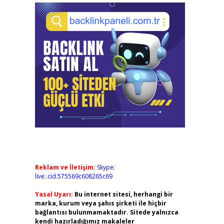
Reklam ve İletişim:
Skype:
live:.cid.575569c608265c69
Yasal Uyarı:
Bu internet sitesi, herhangi bir
marka, kurum veya şahıs şirketi ile hiçbir
bağlantısı bulunmamaktadır. Sitede yalnızca
kendi hazırladığımız makaleler