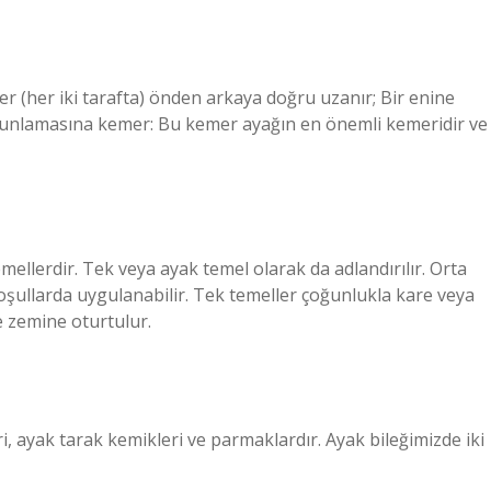
er (her iki tarafta) önden arkaya doğru uzanır; Bir enine
uzunlamasına kemer: Bu kemer ayağın en önemli kemeridir ve
emellerdir. Tek veya ayak temel olarak da adlandırılır. Orta
koşullarda uygulanabilir. Tek temeller çoğunlukla kare veya
e zemine oturtulur.
, ayak tarak kemikleri ve parmaklardır. Ayak bileğimizde iki