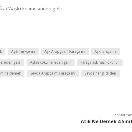
Osmanlı Türk عشق kelimesinden gelir ve Arapça عشْق (ʿAaşḳ) kelimesinden gelir.
k
Aşık Türkçe mi
Aşk Arapça mı Farsça mı
Aşk farsça mı
nereden gelir
Aşkın kökü nereden gelir
Farsça aşk nasıl okunur
kım ne demek
Sevda Arapça mı Farsça mı
Sevda hangi dilden
Sonraki Yaz
Atık Ne Demek 4 Sını