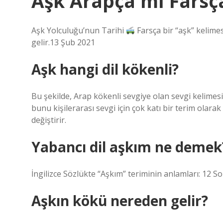
Aşk Arapça mı Farsç
Aşk Yolculuğu’nun Tarihi
Farsça bir “aşk” kelimes
gelir.13 Şub 2021
Aşk hangi dil kökenli?
Bu şekilde, Arap kökenli sevgiye olan sevgi kelimesi “haydut” olarak okunu
bunu kişilerarası sevgi için çok katı bir terim olara
değiştirir.
Yabancı dil aşkım ne demek
İngilizce Sözlükte “Aşkım” teriminin anlamları: 12 S
Aşkın kökü nereden gelir?