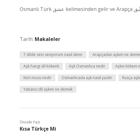
Tarih:
Makaleler
7 dilde seni seviyorum nasıl denir
Arapçadan aşkım ne deme
Aşk hangi dil kökenli
Aşk Osmanlıca nedir
Aşkın kökeni 
Kürt muzu nedir
Osmanlıcada aşk nasıl yazılır
Rusça aş
Yabancı dil aşkım ne demek
Önceki Yazı
Kısa Türkçe Mi