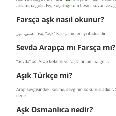
anlamına gelir. Ivy, kuşattığı tüm besin, suyun ve 
Farsça aşk nasıl okunur?
عشق, مهر, ʿišq, “aşk” Farsça’nın en iyi ifadesidir.
Sevda Arapça mı Farsça mı?
“Sevda” adı Arap kökenli ve “aşk” anlamına gelir.
Aşık Türkçe mi?
Arap sevgisindeki kelime, sevginin kökünün adıdır. 
denir.
Aşk Osmanlıca nedir?