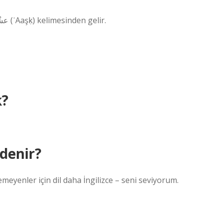
Osmanlı Türk عشق kelimesinden gelir ve Arapça عشْق (ʿAaşḳ) kelimesinden gelir.
k?
 denir?
emeyenler için dil daha İngilizce – seni seviyorum.