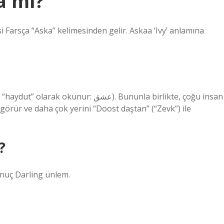
a mı?
i Farsça “Aska” kelimesinden gelir. Askaa ‘Ivy’ anlamına
r: عشق). Bununla birlikte, çoğu insan
k görür ve daha çok yerini “Doost daştan” (“Zevk”) ile
?
onuç Darling ünlem.