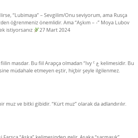
ilirse, “Lubimaya” – Sevgilim/Onu seviyorum, ama Rusça
üzden öğrenmeniz önemlidir. Ama “Aşkım – -” Moya Lubov
mek istiyorsanız
27 Mart 2024
amaian/Suriye ˁāşaḳ עָשַׁף in kelimesine müdahale etmeyen eştir, hiçbir şeyle ilgilenmez.
r muz ve bitki gibidir. “Kürt muz” olarak da adlandırılır.
si Farsça “Aska” kelimesinden gelir. Asaka “sarmaşık”