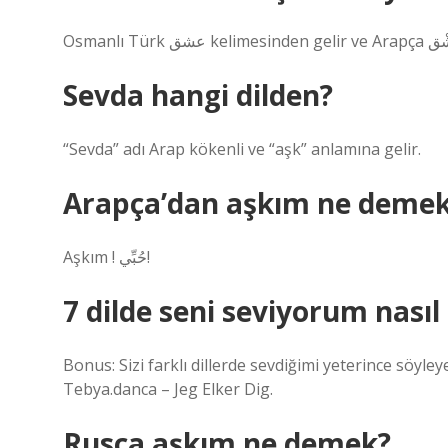
Sevda hangi dilden?
“Sevda” adı Arap kökenli ve “aşk” anlamına gelir.
Arapça’dan aşkım ne deme
Aşkım ! حُبِّي!
7 dilde seni seviyorum nasıl
Bonus: Sizi farklı dillerde sevdiğimi yeterince söyley
Tebya.danca – Jeg Elker Dig.
Rusça aşkım ne demek?