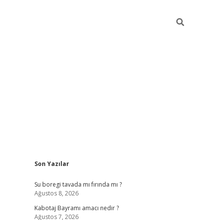
Sidebar
Son Yazılar
ilbet
vd casino giriş
vdcasino
https://www.betexper.
Su boregi tavada mı fırında mı ?
Ağustos 8, 2026
Kabotaj Bayramı amacı nedir ?
Ağustos 7, 2026