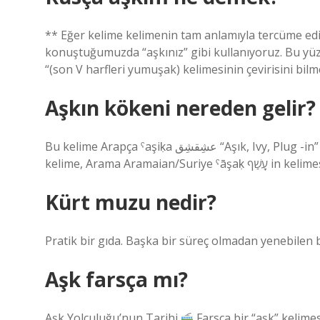
** Eğer kelime kelimenin tam anlamıyla tercüme ed
konuştuğumuzda “aşkınız” gibi kullanıyoruz. Bu y
“(son V harfleri yumuşak) kelimesinin çevirisini bil
Aşkın kökeni nereden gelir?
Bu kelime Arapça ˁaşiḳa عشِقشِق “Aşık, Ivy, Plug -in” fiilin masdar. Bu fiil Arapça olmadan “Ivy ˁ ع kelimesidir. Bu
kelime, Arama Ar
Kürt muzu nedir?
Pratik bir gıda. Başka bir süreç olmadan yenebilen bi
Aşk farsça mı?
Aşk Yolculuğu’nun Tarihi
Farsça bir “aşk” kelime