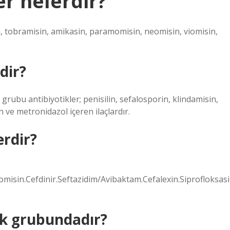
er nelerdir?
n, tobramisin, amikasin, paramomisin, neomisin, viomisin,
dir?
ubu antibiyotikler; penisilin, sefalosporin, klindamisin,
n ve metronidazol içeren ilaçlardır.
erdir?
romisin.Cefdinir.Seftazidim/Avibaktam.Cefalexin.Siprofloksasi
ik grubundadır?