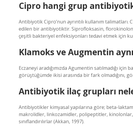
Cipro hangi grup antibiyoti
Antibiyotik Cipro’nun ayrıntılı kullanım talimatları.
edilen bir antibiyotiktir. Siprofloksasin, florokinolo
çeşitli bakteriyel enfeksiyonları tedavi etmek için kull
Klamoks ve Augmentin aynı
Eczaneyi aradığımızda Agumentin satılmadığı için 
görüştüğümde ikisi arasında bir fark olmadığını, gön
Antibiyotik ilaç grupları nel
Antibiyotikler kimyasal yapılarına göre; beta-laktamla
makrolidler, linkozamidler, polipeptitler, kinolonlar,
sınıflandırılırlar (Akkan, 1997).