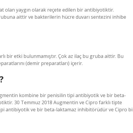
t olan yaygın olarak reçete edilen bir antibiyotiktir.
grubuna aittir ve bakterilerin hücre duvarı sentezini inhibe
lı bir etki bulunmamıştır. Çok az ilaç bu gruba aittir. Bu
paratlarını (demir preparatları) içerir.
?
gmentin kombine bir penisilin tipi antibiyotik ve bir beta-
otiktir. 30 Temmuz 2018 Augmentin ve Cipro farklı tipte
ipi antibiyotik ve bir beta-laktamaz inhibitörüdür ve Cipro bi