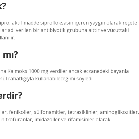
k?
 Cipro, aktif madde siprofloksasin içeren yaygın olarak reçete
nlar adı verilen bir antibiyotik grubuna aittir ve vücuttaki
anılır.
 mı?
bana Kalmoks 1000 mg verdiler ancak eczanedeki bayanla
ül rahatlığıyla kullanabileceğimi söyledi.
erdir?
r, fenikoller, sülfonamitler, tetrasiklinler, aminoglikozitler,
 nitrofuranlar, imidazoller ve rifamisinler olarak