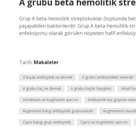
A grubu beta hemolitik stre
Grup A beta-hemolitik streptokoklar (toplumda beta 
yaşayabilen bakterilerdir. Grup A beta-hemolitik str
enfeksiyonu olarak görülen nispeten hafif enfeksiy
Tarih:
Makaleler
3 kuşak antibiyotik ne demek
A grubu antibiyotikler nelerdir
A grubu ilaç ne demek
A grubu ilaçlar hangileri
Aksef ha
Amoklavin ve Augmentin aynı mı
Antibiyotik ilaç grupları nele
Augmentin hangi antibiyotik grubundadır
Augmentinin muadil
Cipro hangi grup antibiyotik
Cipro ve Augmentin aynı mı