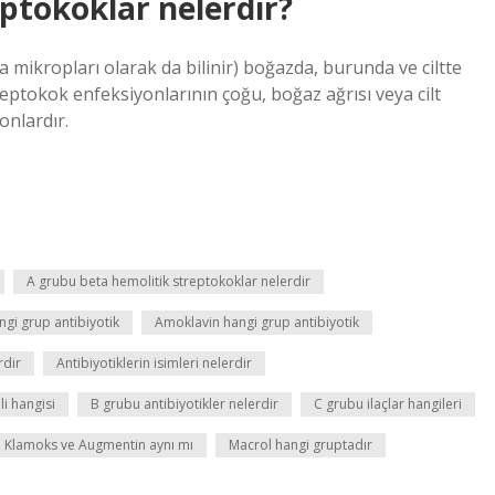
ptokoklar nelerdir?
mikropları olarak da bilinir) boğazda, burunda ve ciltte
eptokok enfeksiyonlarının çoğu, boğaz ağrısı veya cilt
onlardır.
A grubu beta hemolitik streptokoklar nelerdir
ngi grup antibiyotik
Amoklavin hangi grup antibiyotik
rdir
Antibiyotiklerin isimleri nelerdir
i hangisi
B grubu antibiyotikler nelerdir
C grubu ilaçlar hangileri
Klamoks ve Augmentin aynı mı
Macrol hangi gruptadır