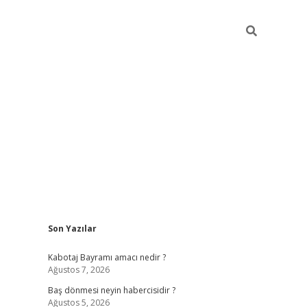
Sidebar
Son Yazılar
ilbet
vd casino giriş
vdcasino
https://www.betexper.x
Kabotaj Bayramı amacı nedir ?
Ağustos 7, 2026
Baş dönmesi neyin habercisidir ?
Ağustos 5, 2026