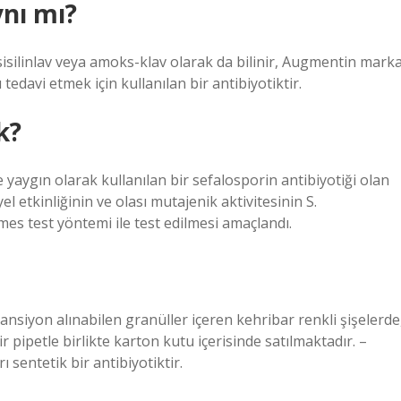
nı mı?
isilinlav veya amoks-klav olarak da bilinir, Augmentin mark
 tedavi etmek için kullanılan bir antibiyotiktir.
k?
 yaygın olarak kullanılan bir sefalosporin antibiyotiği olan
el etkinliğinin ve olası mutajenik aktivitesinin S.
es test yöntemi ile test edilmesi amaçlandı.
ansiyon alınabilen granüller içeren kehribar renkli şişelerde
 pipetle birlikte karton kutu içerisinde satılmaktadır. –
 sentetik bir antibiyotiktir.