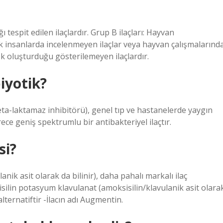
ı tespit edilen ilaçlardır. Grup B ilaçları: Hayvan
ak insanlarda incelenmeyen ilaçlar veya hayvan çalışmalarınd
isk oluşturduğu gösterilemeyen ilaçlardır.
iyotik?
ta-laktamaz inhibitörü), genel tıp ve hastanelerde yaygın
ce geniş spektrumlu bir antibakteriyel ilaçtır.
si?
ik asit olarak da bilinir), daha pahalı markalı ilaç
ilin potasyum klavulanat (amoksisilin/klavulanik asit olara
alternatiftir -İlacın adı Augmentin.