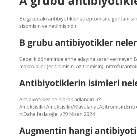
A grubu antibiyotikl
Bu gruptaki antibiyotikler streptomisin, gentamisi
sisomisin ve netilmisindir.
B grubu antibiyotikler neler
Gebelik döneminde anne adayına zarar vermeyen B gr
makrolidler (eritromisin, azitromisin), nitrofurantoi
Antibiyotiklerin isimleri nel
Antibiyotikler ne olarak adlandırılır?
Amoksisilin.Amoksisilin/Klavulanat.Azitromisin.Erit
n.Daha fazla öğe…•29 Nisan 2024
Augmentin hangi antibiyot