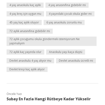
4 yaş anaokulu kaç aylık
4 yaş anasınıfına gidebilir mi
4 yaş kreş için uygun mu
4 yaşındaki çocuk okula gider mi
45 yaş kaç aylık oluyor
6 yaş anaokulu zorunlu mu
72 aylık anasınıfına gidebilir mi
72 aylık çocuğumu okula göndermek istemiyorum Ne
yapmalıyım
72 aylık kaç yaşında olur
Anaokulu yaşı kaça düştü
Devlet anaokulu 4 yaş alıyor mu
Devlet anaokulu ücretli mi
Devlet kreşi kaç aylık alıyor
Önceki Yazı
Subay En Fazla Hangi Rütbeye Kadar Yükselir