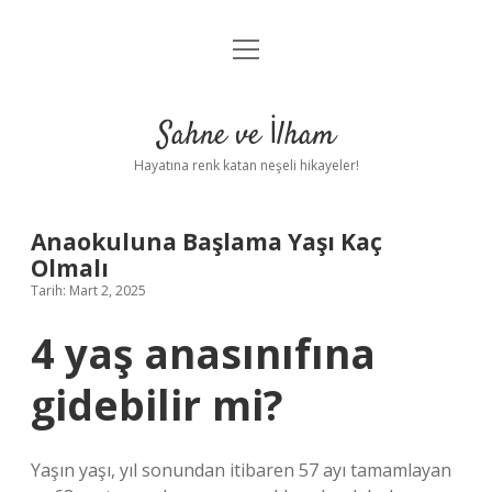
menüyü
Anasayfa
aç
Gizlilik Politikası
Sahne ve İlham
Yasal Uyarı
Hayatına renk katan neşeli hikayeler!
Hakkımızda
Anaokuluna Başlama Yaşı Kaç
Olmalı
Tarih: Mart 2, 2025
4 yaş anasınıfına
gidebilir mi?
Yaşın yaşı, yıl sonundan itibaren 57 ayı tamamlayan