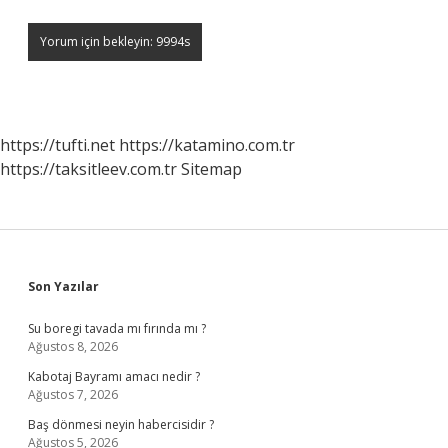
https://tufti.net
https://katamino.com.tr
https://taksitleev.com.tr
Sitemap
Sidebar
Son Yazılar
Su boregi tavada mı fırında mı ?
Ağustos 8, 2026
Kabotaj Bayramı amacı nedir ?
Ağustos 7, 2026
Baş dönmesi neyin habercisidir ?
Ağustos 5, 2026