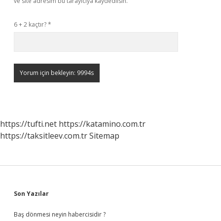
ve site adresim bu tarayıcıya kaydedilsin.
6 + 2 kaçtır?
*
https://tufti.net
https://katamino.com.tr
https://taksitleev.com.tr
Sitemap
Sidebar
Son Yazılar
Baş dönmesi neyin habercisidir ?