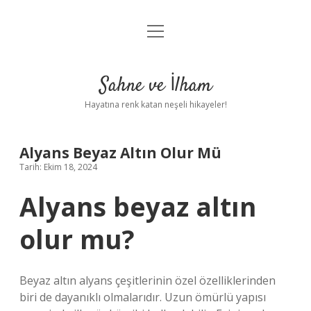
menüyü
Anasayfa
aç
Gizlilik Politikası
Sahne ve İlham
Yasal Uyarı
Hayatına renk katan neşeli hikayeler!
Hakkımızda
Alyans Beyaz Altın Olur Mü
Tarih: Ekim 18, 2024
Alyans beyaz altın
olur mu?
Beyaz altın alyans çeşitlerinin özel özelliklerinden
biri de dayanıklı olmalarıdır. Uzun ömürlü yapısı