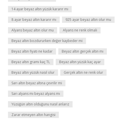
14 ayar beyaz altın yüzük kararır mı
8 ayar beyaz altın kararır mı
925 ayar beyaz altın olur mu
Alyans beyaz altın olur mu
Alyans ne renk olmalı
Beyaz altın bozdururken değer kaybeder mi
Beyaz altın fiyatı ne kadar
Beyaz altın gerçek altın mı
Beyaz altın gramı kaç TL
Beyaz altın yüzük kaç ayar
Beyaz altın yüzük nasıl olur
Gerçek altın ne renk olur
Sarı altın beyaz altına çevrilir mi
Sarı alyans mı beyaz alyans mı
Yüzüğün altın olduğunu nasıl anlarız
Zarar etmeyen altın hangisi