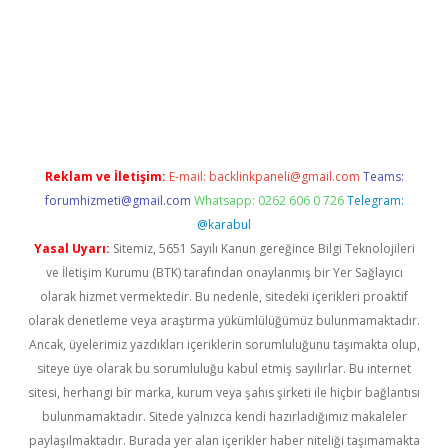
r.xyz/
Reklam ve İletişim:
E-mail:
backlinkpaneli@gmail.com
Teams:
forumhizmeti@gmail.com
Whatsapp: 0262 606 0 726
Telegram:
@karabul
Yasal Uyarı:
Sitemiz, 5651 Sayılı Kanun gereğince Bilgi Teknolojileri
ve İletişim Kurumu (BTK) tarafından onaylanmış bir Yer Sağlayıcı
olarak hizmet vermektedir. Bu nedenle, sitedeki içerikleri proaktif
olarak denetleme veya araştırma yükümlülüğümüz bulunmamaktadır.
Ancak, üyelerimiz yazdıkları içeriklerin sorumluluğunu taşımakta olup,
siteye üye olarak bu sorumluluğu kabul etmiş sayılırlar. Bu internet
sitesi, herhangi bir marka, kurum veya şahıs şirketi ile hiçbir bağlantısı
bulunmamaktadır. Sitede yalnızca kendi hazırladığımız makaleler
paylaşılmaktadır. Burada yer alan içerikler haber niteliği taşımamakta