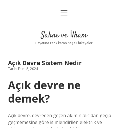
menüyü
Anasayfa
aç
Gizlilik Politikası
Sahne ve İlham
Yasal Uyarı
Hayatına renk katan neşeli hikayeler!
Hakkımızda
Açık Devre Sistem Nedir
Tarih: Ekim 8, 2024
Açık devre ne
demek?
Açık devre, devreden geçen akımın alıcıdan geçip
geçmemesine göre isimlendirilen elektrik ve