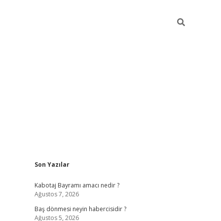
Sidebar
Son Yazılar
ilbet
vd casino giriş
vdcasino
https://www.betexper.xyz/
Kabotaj Bayramı amacı nedir ?
Ağustos 7, 2026
Baş dönmesi neyin habercisidir ?
Ağustos 5, 2026