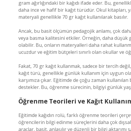
gram ağırlığındaki bir kağıdı ifade eder. Bu, genellik
daha ince ve hafif bir kağıt türüdür. Okul kitapları, y
materyali genellikle 70 gr kağıt kullanılarak basılır.
Ancak, bu basit ölçümün pedagojik anlamı, çok daha 
veya basma kalitesini etkiler. Örneğin, daha düşük gr
olabilir. Bu, onların materyalleri daha rahat kullanma
ucuzdur ve eğitim bütçeleri sınırlı olan okullar ve 
Fakat, 70 gr kağıt kullanmak, sadece bir tercih değil,
kağıt türü, genellikle günlük kullanım için uygun ola
karşımıza çıkar. Eğitimde de çoğu zaman kullanılan 
destekler. Bu, öğrenme sürecinin, bilgiyi günlük ya
Öğrenme Teorileri ve Kağıt Kullanı
Eğitimde kağıdın rolü, farklı öğrenme teorileri çerçev
öğrencilerin bilgi edinme süreçlerini daha çok dışsal 
araçlar, basit, anlaşılır ve düzenli bir bilgi aktarımı