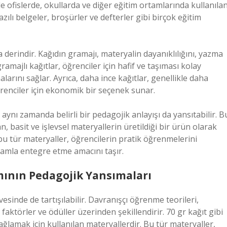
le ofislerde, okullarda ve diğer eğitim ortamlarında kullanılan
azılı belgeler, broşürler ve defterler gibi birçok eğitim
derindir. Kağıdın gramajı, materyalin dayanıklılığını, yazma
amajlı kağıtlar, öğrenciler için hafif ve taşıması kolay
larını sağlar. Ayrıca, daha ince kağıtlar, genellikle daha
öğrenciler için ekonomik bir seçenek sunar.
 aynı zamanda belirli bir pedagojik anlayışı da yansıtabilir. B
n, basit ve işlevsel materyallerin üretildiği bir ürün olarak
bu tür materyaller, öğrencilerin pratik öğrenmelerini
şamla entegre etme amacını taşır.
mının Pedagojik Yansımaları
esinde de tartışılabilir. Davranışçı öğrenme teorileri,
faktörler ve ödüller üzerinden şekillendirir. 70 gr kağıt gibi
 sağlamak için kullanılan materyallerdir. Bu tür materyaller,