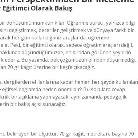
Eğitimci Olarak Bakış
 bir dönüşümü mümkün kılar. Öğrenme süreci, yalnızca bilgi
ısını değiştirmek, beceriler geliştirmek ve dünyaya farklı bir
larak her gün kullandığımız araçlar da, öğrenme
ır. Peki, bir eğitimci olarak, sadece öğretim araçları değil,
rı hakkında düşündüğümüzde, en sıradan görünen şeylerin
ark ederiz. Bu yazımda, pek çoğumuzun elinden düşürmediği,
n 70 gr kağıt üzerine bir keşfe çıkacağız.
a, dergilerden el ilanlarına kadar hemen her şeyde kullanılan
 ve eğitsel bağlamda neden önemlidir? Bu sorulara cevap
ce teknik bir açıklama yapmayacak, aynı zamanda pedagojik
rin bir bakış açısı sunacağız.
nu belirleyen bir ölçüttür. 70 gr kağıt, metrekare başına 70