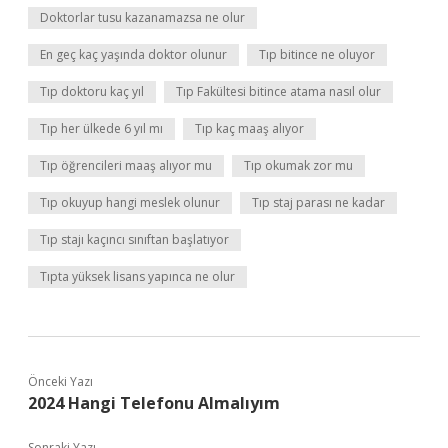
Doktorlar tusu kazanamazsa ne olur
En geç kaç yaşında doktor olunur
Tıp bitince ne oluyor
Tıp doktoru kaç yıl
Tıp Fakültesi bitince atama nasıl olur
Tıp her ülkede 6 yıl mı
Tıp kaç maaş alıyor
Tıp öğrencileri maaş alıyor mu
Tıp okumak zor mu
Tıp okuyup hangi meslek olunur
Tıp staj parası ne kadar
Tıp stajı kaçıncı sınıftan başlatıyor
Tıpta yüksek lisans yapınca ne olur
Önceki Yazı
2024 Hangi Telefonu Almalıyım
Sonraki Yazı