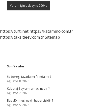
https://tufti.net
https://katamino.com.tr
https://taksitleev.com.tr
Sitemap
Sidebar
Son Yazılar
Su boregi tavada mı fırında mı ?
Ağustos 8, 2026
Kabotaj Bayramı amacı nedir ?
Ağustos 7, 2026
Baş dönmesi neyin habercisidir ?
Ağustos 5, 2026