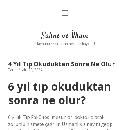
menüyü
Anasayfa
aç
Gizlilik Politikası
Sahne ve İlham
Yasal Uyarı
Hayatına renk katan neşeli hikayeler!
Hakkımızda
4 Yıl Tıp Okuduktan Sonra Ne Olur
Tarih: Aralık 23, 2024
6 yıl tıp okuduktan
sonra ne olur?
6 yıllık Tıp Fakültesi mezunları doktor olarak
zorunlu hizmete çağrılır. Uzmanlık sınavını geçip