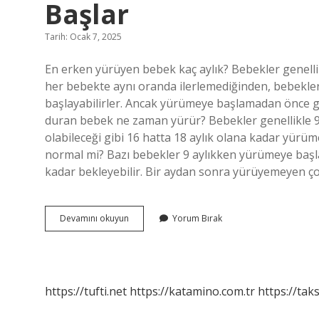
Başlar
Tarih: Ocak 7, 2025
En erken yürüyen bebek kaç aylık? Bebekler genellik
her bebekte aynı oranda ilerlemediğinden, bebekl
başlayabilirler. Ancak yürümeye başlamadan önce geç
duran bebek ne zaman yürür? Bebekler genellikle 9 
olabileceği gibi 16 hatta 18 aylık olana kadar yürü
normal mi? Bazı bebekler 9 aylıkken yürümeye başlar
kadar bekleyebilir. Bir aydan sonra yürüyemeyen ço
Bebekler
Devamını okuyun
Yorum Bırak
Ne
Zaman
Desteksiz
Yürümeye
Başlar
https://tufti.net
https://katamino.com.tr
https://taks