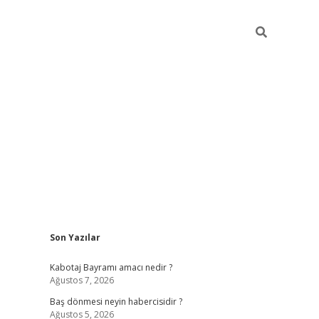
Sidebar
Son Yazılar
ilbet
vd casino giriş
vdcasino
https://www.b
Kabotaj Bayramı amacı nedir ?
Ağustos 7, 2026
Baş dönmesi neyin habercisidir ?
Ağustos 5, 2026