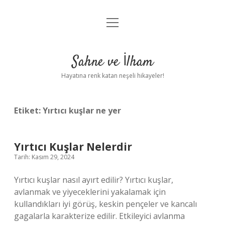
menüyü
Anasayfa
aç
Gizlilik Politikası
Sahne ve İlham
Yasal Uyarı
Hayatına renk katan neşeli hikayeler!
Hakkımızda
Etiket:
Yırtıcı kuşlar ne yer
Yırtıcı Kuşlar Nelerdir
Tarih: Kasım 29, 2024
Yırtıcı kuşlar nasıl ayırt edilir? Yırtıcı kuşlar,
avlanmak ve yiyeceklerini yakalamak için
kullandıkları iyi görüş, keskin pençeler ve kancalı
gagalarla karakterize edilir. Etkileyici avlanma