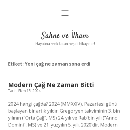
menüyü
Anasayfa
aç
Gizlilik Politikası
Sahne ve İlham
Yasal Uyarı
Hayatına renk katan neşeli hikayeler!
Hakkımızda
Etiket:
Yeni çağ ne zaman sona erdi
Modern Çağ Ne Zaman Bitti
Tarih: Ekim 15, 2024
2024 hangi çağda? 2024 (MMXXIV), Pazartesi günü
başlayan bir artık yıldır. Gregoryen takviminin 3. bin
yılının (“Orta Çağ”, MS) 24. yılı ve Rab’bin yılı (“Anno
Domini”, MS) ve 21. yüzyılın 5. yılı, 2020’dir. Modern