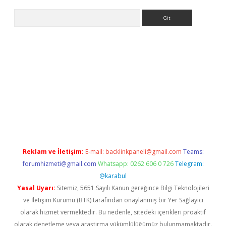
Arama
//www.betexper.xyz/
Reklam ve İletişim:
E-mail:
backlinkpaneli@gmail.com
Teams:
forumhizmeti@gmail.com
Whatsapp: 0262 606 0 726
Telegram:
@karabul
Yasal Uyarı:
Sitemiz, 5651 Sayılı Kanun gereğince Bilgi Teknolojileri
ve İletişim Kurumu (BTK) tarafından onaylanmış bir Yer Sağlayıcı
olarak hizmet vermektedir. Bu nedenle, sitedeki içerikleri proaktif
olarak denetleme veya araştırma yükümlülüğümüz bulunmamaktadır.