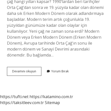
çağ hangi yılları kapsar? 1990’lardan beri tarihçiler
Orta Çağ’dan sonra ve 19. yüzyıla kadar olan dönemi
daha sık Erken Modern Dönem olarak adlandırmaya
başladılar. Modern terim artık çoğunlukla 19.
yüzyıldan günümüze kadar olan olaylar için
kullanılıyor. Yeni çağ ne zaman sona erdi? Modern
Dönem veya Erken Modern Dönem (Erken Modern
Dönem), Avrupa tarihinde Orta Çağ’ın sonu ile
modern dönem ve Sanayi Devrimi arasındaki
dönemdir. Bu bağlamda…
Modern
Devamını okuyun
Yorum Bırak
Çağ
Ne
Zaman
Bitti
https://tufti.net
https://katamino.com.tr
https://taksitleev.com.tr
Sitemap