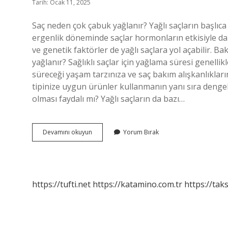
Tarih: Ocak 11, 2025
Saç neden çok çabuk yağlanır? Yağlı saçların başlıca
ergenlik döneminde saçlar hormonların etkisiyle daha
ve genetik faktörler de yağlı saçlara yol açabilir. Bak
yağlanır? Sağlıklı saçlar için yağlama süresi genellik
süreceği yaşam tarzınıza ve saç bakım alışkanlıklarını
tipinize uygun ürünler kullanmanın yanı sıra dengeli
olması faydalı mı? Yağlı saçların da bazı…
Çabuk
Devamını okuyun
Yorum Bırak
Yağlanan
Saç
Sağlıklı
Mı
https://tufti.net
https://katamino.com.tr
https://taks