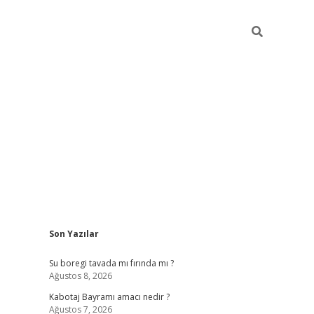
Sidebar
Son Yazılar
ilbet
vd casino giriş
vdcasino
https://www.bet
Su boregi tavada mı fırında mı ?
Ağustos 8, 2026
Kabotaj Bayramı amacı nedir ?
Ağustos 7, 2026