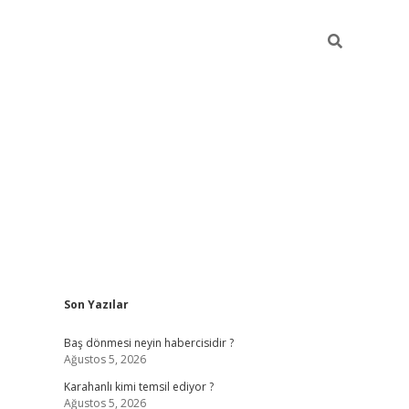
Sidebar
Son Yazılar
ilbet
vd casino giriş
vdcasino
https://www.bet
Baş dönmesi neyin habercisidir ?
Ağustos 5, 2026
Karahanlı kimi temsil ediyor ?
Ağustos 5, 2026