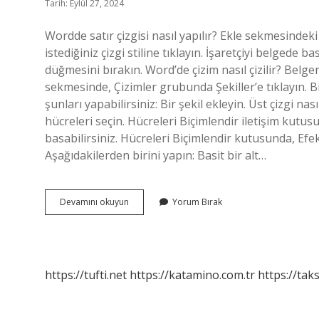
Tarih: Eylül 27, 2024
Wordde satır çizgisi nasıl yapılır? Ekle sekmesindeki 
istediğiniz çizgi stiline tıklayın. İşaretçiyi belgede
düğmesini bırakın. Word’de çizim nasıl çizilir? Belge
sekmesinde, Çizimler grubunda Şekiller’e tıklayın. 
şunları yapabilirsiniz: Bir şekil ekleyin. Üst çizgi na
hücreleri seçin. Hücreleri Biçimlendir iletişim kutusu 
basabilirsiniz. Hücreleri Biçimlendir kutusunda, Efektl
Aşağıdakilerden birini yapın: Basit bir alt…
Wordte
Devamını okuyun
Yorum Bırak
Nasıl
Çizgi
Çekilir
https://tufti.net
https://katamino.com.tr
https://taks