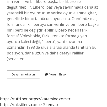
izin verilir ve bir libero başka bir libero ile
değiştirilebilir. Libero, pas veya savunmada daha az
yetenekli bir oyuncunun yerine oyun alanına girer,
genellikle bir orta hücum oyuncusu. Günümüz maç
formunda, iki liberoya izin verilir ve bir libero başka
bir libero ile değiştirilebilir. Libero neden farklı
forma? Voleybolda, farklı renkte forma giyen
oyuncu kaleci değil, “libero”, yani savunma
uzmanıdır. 1998’de uluslararası alanda tanıtılan bu
pozisyon, daha uzun ve daha detaylı rallileri
(servisten…
Liberonun
Devamını okuyun
Yorum Bırak
Diğer
Adı
Nedir
https://tufti.net
https://katamino.com.tr
https://taksitleev.com.tr
Sitemap