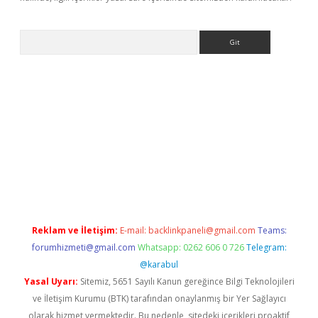
Arama
//www.betexper.xyz/
Reklam ve İletişim:
E-mail:
backlinkpaneli@gmail.com
Teams:
forumhizmeti@gmail.com
Whatsapp: 0262 606 0 726
Telegram:
@karabul
Yasal Uyarı:
Sitemiz, 5651 Sayılı Kanun gereğince Bilgi Teknolojileri
ve İletişim Kurumu (BTK) tarafından onaylanmış bir Yer Sağlayıcı
olarak hizmet vermektedir. Bu nedenle, sitedeki içerikleri proaktif