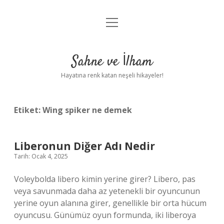
menüyü
Anasayfa
aç
Gizlilik Politikası
Sahne ve İlham
Yasal Uyarı
Hayatına renk katan neşeli hikayeler!
Hakkımızda
Etiket:
Wing spiker ne demek
Liberonun Diğer Adı Nedir
Tarih: Ocak 4, 2025
Voleybolda libero kimin yerine girer? Libero, pas
veya savunmada daha az yetenekli bir oyuncunun
yerine oyun alanına girer, genellikle bir orta hücum
oyuncusu. Günümüz oyun formunda, iki liberoya