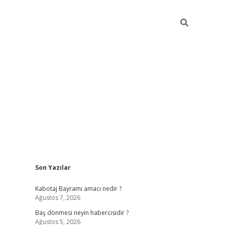
Sidebar
Son Yazılar
ilbet
vd casino giriş
vdcasino
https://www.be
Kabotaj Bayramı amacı nedir ?
Ağustos 7, 2026
Baş dönmesi neyin habercisidir ?
Ağustos 5, 2026