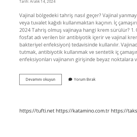
Tarih: Aralık 14, 2024
Vajinal bölgedeki tahriş nasıl geçer? Vajinal yanmaya
veya tuvalet kağıdı kullanmaktan kaçının. İç çamaşır
2024 Tahriş olmuş vajinaya hangi krem sürülür? 1. C
fosfat adı verilen bir antibiyotik içerir ve vajinal kre
bakteriyel enfeksiyon) tedavisinde kullanılır. Vajin
tutmak, antibiyotik kullanmak ve sentetik iç çamaşır
enfeksiyonları vajinanın girişinde beyaz noktalara ve
Tahriş
Devamını okuyun
Yorum Bırak
Olmuş
Vajina
Nasıl
Temizlenir
https://tufti.net
https://katamino.com.tr
https://taks