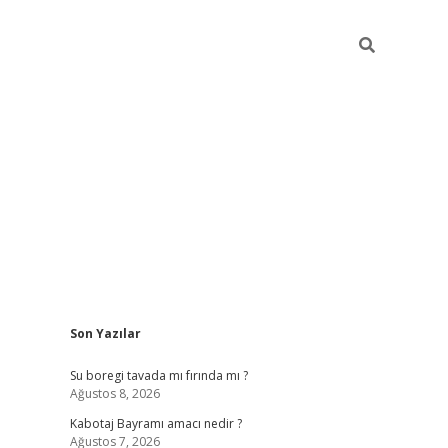
Sidebar
Son Yazılar
ilbet
vd casino giriş
vdcasino
https://www.bet
Su boregi tavada mı fırında mı ?
Ağustos 8, 2026
Kabotaj Bayramı amacı nedir ?
Ağustos 7, 2026