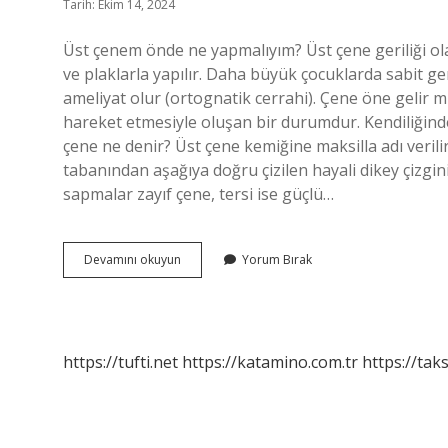
Tarih: Ekim 14, 2024
Üst çenem önde ne yapmalıyım? Üst çene geriliği ola
ve plaklarla yapılır. Daha büyük çocuklarda sabit geniş
ameliyat olur (ortognatik cerrahi). Çene öne gelir m
hareket etmesiyle oluşan bir durumdur. Kendiliğind
çene ne denir? Üst çene kemiğine maksilla adı verili
tabanından aşağıya doğru çizilen hayali dikey çizgi
sapmalar zayıf çene, tersi ise güçlü…
Üst
Devamını okuyun
Yorum Bırak
Çenem
Önde
Mi
https://tufti.net
https://katamino.com.tr
https://taks