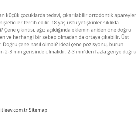
n küçük çocuklarda tedavi, çıkarılabilir ortodontik apareyle
leticiler tercih edilir. 18 yaş üstü yetişkinler sıklıkla
i? Çene çıkıntısı, ağız açıldığında eklemin aniden öne doğru
en ve herhangi bir sebep olmadan da ortaya çıkabilir. Üst
r. Doğru çene nasıl olmalı? İdeal çene pozisyonu, burun
nin 2-3 mm gerisinde olmalıdır. 2-3 mm’den fazla geriye doğr
itleev.com.tr
Sitemap