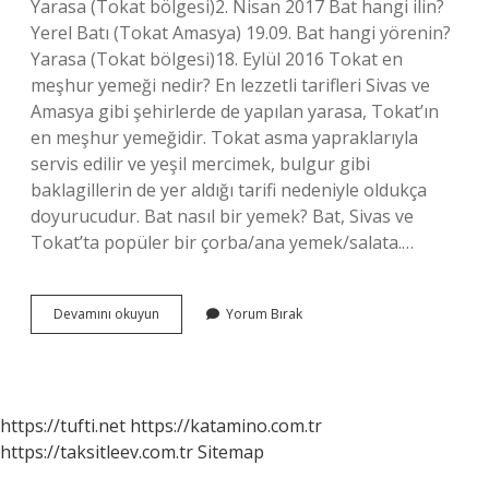
Yarasa (Tokat bölgesi)2. Nisan 2017 Bat hangi ilin?
Yerel Batı (Tokat Amasya) 19.09. Bat hangi yörenin?
Yarasa (Tokat bölgesi)18. Eylül 2016 Tokat en
meşhur yemeği nedir? En lezzetli tarifleri Sivas ve
Amasya gibi şehirlerde de yapılan yarasa, Tokat’ın
en meşhur yemeğidir. Tokat asma yapraklarıyla
servis edilir ve yeşil mercimek, bulgur gibi
baklagillerin de yer aldığı tarifi nedeniyle oldukça
doyurucudur. Bat nasıl bir yemek? Bat, Sivas ve
Tokat’ta popüler bir çorba/ana yemek/salata.…
Bat
Devamını okuyun
Yorum Bırak
Yemeği
Nereye
Aittir
https://tufti.net
https://katamino.com.tr
https://taksitleev.com.tr
Sitemap