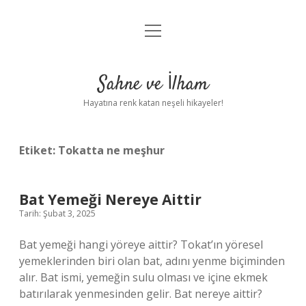
menüyü
Anasayfa
aç
Gizlilik Politikası
Sahne ve İlham
Yasal Uyarı
Hayatına renk katan neşeli hikayeler!
Hakkımızda
Etiket:
Tokatta ne meşhur
Bat Yemeği Nereye Aittir
Tarih: Şubat 3, 2025
Bat yemeği hangi yöreye aittir? Tokat’ın yöresel
yemeklerinden biri olan bat, adını yenme biçiminden
alır. Bat ismi, yemeğin sulu olması ve içine ekmek
batırılarak yenmesinden gelir. Bat nereye aittir?