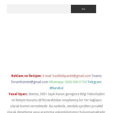
Arama
/www.betexper.xyz/
Reklam ve İletişim:
E-mail:
backlinkpaneli@gmail.com
Teams:
forumhizmeti@gmail.com
Whatsapp: 0262 606 0 726
Telegram:
@karabul
Yasal Uyarı:
Sitemiz, 5651 Sayılı Kanun gereğince Bilgi Teknolojileri
ve İletişim Kurumu (BTK) tarafından onaylanmış bir Yer Sağlayıcı
olarak hizmet vermektedir. Bu nedenle, sitedeki içerikleri proaktif
olarak denetleme veya araştırma yükümlülüğümüz bulunmamaktadır.