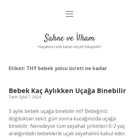
menüyü
Anasayfa
aç
Gizlilik Politikası
Sahne ve İlham
Yasal Uyarı
Hayatına renk katan neşeli hikayeler!
Hakkımızda
Etiket:
THY bebek yolcu ücreti ne kadar
Bebek Kaç Aylıkken Uçağa Binebilir
Tarih: Eylül 7, 2024
3 aylık bebek uçağa binebilir mi? Bebeğiniz
doğduktan sekiz gün sonra kucağınızda uçağa
binebilir. Neredeyse tüm seyahat şirketleri 0-2 yaş
aralığındaki bebeklerle uçak seyahatini kabul eder.