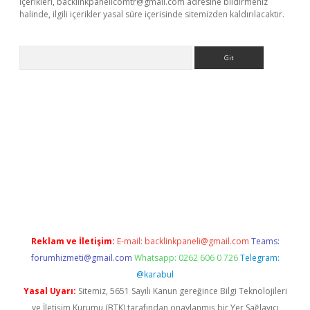
içerikleri,
backlinkpanelicomtr@gmail.com
adresine bildirmeniz
halinde, ilgili içerikler yasal süre içerisinde sitemizden kaldırılacaktır.
Arama
//www.betexper.xyz/
Reklam ve İletişim:
E-mail:
backlinkpaneli@gmail.com
Teams:
forumhizmeti@gmail.com
Whatsapp: 0262 606 0 726
Telegram:
@karabul
Yasal Uyarı:
Sitemiz, 5651 Sayılı Kanun gereğince Bilgi Teknolojileri
ve İletişim Kurumu (BTK) tarafından onaylanmış bir Yer Sağlayıcı