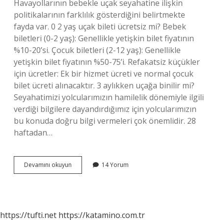
Havayollarının bebekle uçak seyahatine ilişkin
politikalarının farklılık gösterdiğini belirtmekte
fayda var. 0 2 yaş uçak bileti ücretsiz mi? Bebek
biletleri (0-2 yaş): Genellikle yetişkin bilet fiyatının
%10-20’si. Çocuk biletleri (2-12 yaş): Genellikle
yetişkin bilet fiyatının %50-75’i. Refakatsiz küçükler
için ücretler: Ek bir hizmet ücreti ve normal çocuk
bilet ücreti alınacaktır. 3 aylıkken uçağa binilir mi?
Seyahatimizi yolcularımızın hamilelik dönemiyle ilgili
verdiği bilgilere dayandırdığımız için yolcularımızın
bu konuda doğru bilgi vermeleri çok önemlidir. 28
haftadan…
Bebek
Devamını okuyun
14 Yorum
Kaç
Aylıkken
Uçağa
Binebilir
https://tufti.net
https://katamino.com.tr