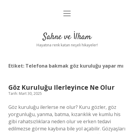
menüyü
Anasayfa
aç
Gizlilik Politikası
Sahne ve İlham
Yasal Uyarı
Hayatına renk katan neşeli hikayeler!
Hakkımızda
Etiket:
Telefona bakmak göz kuruluğu yapar mı
Göz Kuruluğu Ilerleyince Ne Olur
Tarih: Mart 30, 2025
Göz kuruluğu ilerlerse ne olur? Kuru gözler, göz
yorgunluğu, yanma, batma, kızarıklık ve kumlu his
gibi rahatsızlıklara neden olur ve erken tedavi
edilmezse görme kaybına bile yol açabilir. Gözyaşları