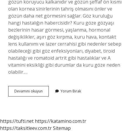
gözün koruyucu kalkanıdır ve gözün şeffaf ön kısmı
olan kornea sinirlerinin tahriş olmasını önler ve
gözün daha net görmesini sağlar. Göz kuruluğu
hangi hastalığın habercisidir? Kuru göze gözyaşı
bezlerinin hasar görmesi, yaşlanma, hormonal
değişiklikler, aşırı göz kırpma, kuru hava, kontakt
lens kullanımı ve lazer cerrahisi gibi nedenler sebep
olabileceği gibi göz enfeksiyonları, diyabet, tiroid
hastalığı ve romatoid artrit gibi hastalıklar ve A
vitamini eksikliği gibi durumlar da kuru göze neden
olabilir.…
Göz
Devamını okuyun
Yorum Bırak
Kuruluğu
Ilerleyince
Ne
Olur
https://tufti.net
https://katamino.com.tr
https://taksitleev.com.tr
Sitemap