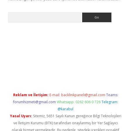
Arama
//www.betexper.xyz/
Reklam ve İletişim:
E-mail:
backlinkpaneli@gmail.com
Teams:
forumhizmeti@gmail.com
Whatsapp: 0262 606 0 726
Telegram:
@karabul
Yasal Uyarı:
Sitemiz, 5651 Sayılı Kanun gereğince Bilgi Teknolojileri
ve İletişim Kurumu (BTK) tarafından onaylanmış bir Yer Sağlayıcı
olarak hizmet vermektedir. Bu nedenle, sitedeki içerikleri proaktif