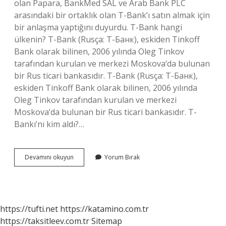
olan Papara, BankMed SAL ve Arab Bank PLC
arasındaki bir ortaklık olan T-Bank’ı satın almak için
bir anlaşma yaptığını duyurdu. T-Bank hangi
ülkenin? T-Bank (Rusça: Т-Банк), eskiden Tinkoff
Bank olarak bilinen, 2006 yılında Oleg Tinkov
tarafından kurulan ve merkezi Moskova’da bulunan
bir Rus ticari bankasıdır. T-Bank (Rusça: Т-Банк),
eskiden Tinkoff Bank olarak bilinen, 2006 yılında
Oleg Tinkov tarafından kurulan ve merkezi
Moskova’da bulunan bir Rus ticari bankasıdır. T-
Bankı’nı kim aldı?…
T
Devamını okuyun
Yorum Bırak
Bank
Sahibi
Kim
https://tufti.net
https://katamino.com.tr
https://taksitleev.com.tr
Sitemap