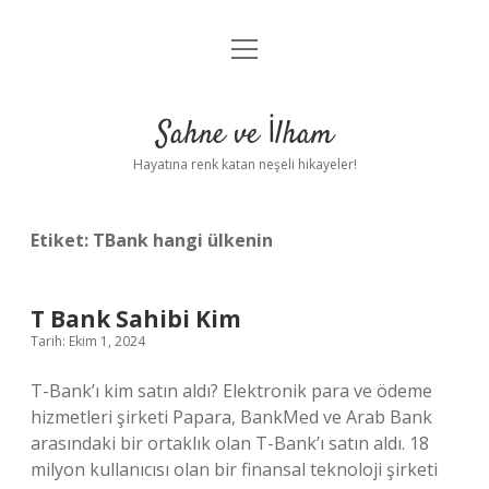
menüyü
Anasayfa
aç
Gizlilik Politikası
Sahne ve İlham
Yasal Uyarı
Hayatına renk katan neşeli hikayeler!
Hakkımızda
Etiket:
TBank hangi ülkenin
T Bank Sahibi Kim
Tarih: Ekim 1, 2024
T-Bank’ı kim satın aldı? Elektronik para ve ödeme
hizmetleri şirketi Papara, BankMed ve Arab Bank
arasındaki bir ortaklık olan T-Bank’ı satın aldı. 18
milyon kullanıcısı olan bir finansal teknoloji şirketi