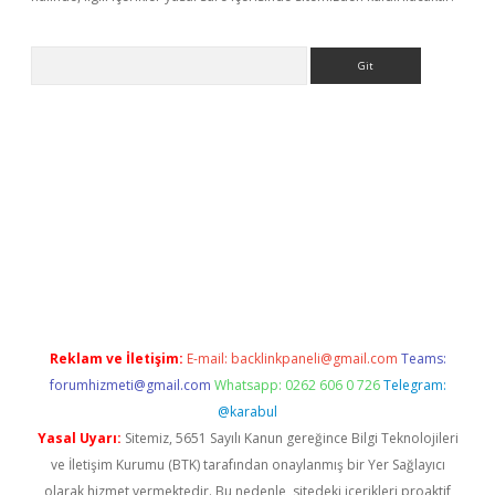
Arama
://www.betexper.xyz/
Reklam ve İletişim:
E-mail:
backlinkpaneli@gmail.com
Teams:
forumhizmeti@gmail.com
Whatsapp: 0262 606 0 726
Telegram:
@karabul
Yasal Uyarı:
Sitemiz, 5651 Sayılı Kanun gereğince Bilgi Teknolojileri
ve İletişim Kurumu (BTK) tarafından onaylanmış bir Yer Sağlayıcı
olarak hizmet vermektedir. Bu nedenle, sitedeki içerikleri proaktif