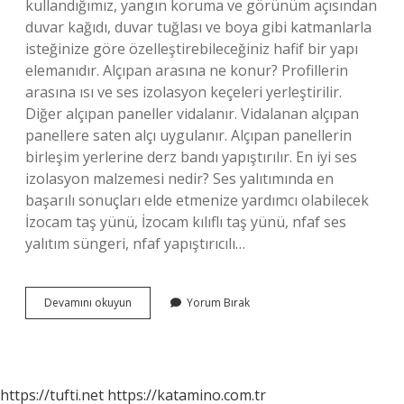
kullandığımız, yangın koruma ve görünüm açısından
duvar kağıdı, duvar tuğlası ve boya gibi katmanlarla
isteğinize göre özelleştirebileceğiniz hafif bir yapı
elemanıdır. Alçıpan arasına ne konur? Profillerin
arasına ısı ve ses izolasyon keçeleri yerleştirilir.
Diğer alçıpan paneller vidalanır. Vidalanan alçıpan
panellere saten alçı uygulanır. Alçıpan panellerin
birleşim yerlerine derz bandı yapıştırılır. En iyi ses
izolasyon malzemesi nedir? Ses yalıtımında en
başarılı sonuçları elde etmenize yardımcı olabilecek
İzocam taş yünü, İzocam kılıflı taş yünü, nfaf ses
yalıtım süngeri, nfaf yapıştırıcılı…
Alçıpan
Devamını okuyun
Yorum Bırak
Bölme
Duvar
Ses
Yalıtım
Malzemeleri
https://tufti.net
https://katamino.com.tr
Nelerdir