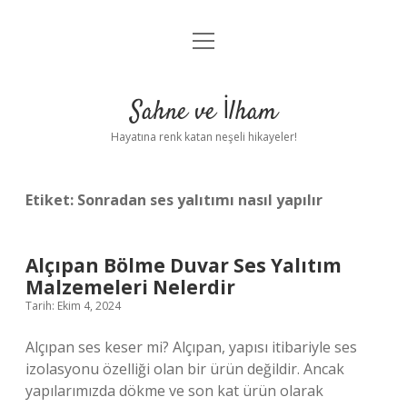
menüyü
Anasayfa
aç
Gizlilik Politikası
Sahne ve İlham
Yasal Uyarı
Hayatına renk katan neşeli hikayeler!
Hakkımızda
Etiket:
Sonradan ses yalıtımı nasıl yapılır
Alçıpan Bölme Duvar Ses Yalıtım
Malzemeleri Nelerdir
Tarih: Ekim 4, 2024
Alçıpan ses keser mi? Alçıpan, yapısı itibariyle ses
izolasyonu özelliği olan bir ürün değildir. Ancak
yapılarımızda dökme ve son kat ürün olarak