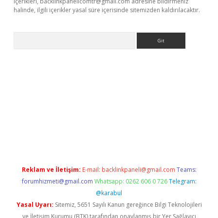
içerikleri,
backlinkpanelicomtr@gmail.com
adresine bildirmeniz
halinde, ilgili içerikler yasal süre içerisinde sitemizden kaldırılacaktır.
Arama
sino
https://www.betexper.xyz/
Reklam ve İletişim:
E-mail:
backlinkpaneli@gmail.com
Teams:
forumhizmeti@gmail.com
Whatsapp: 0262 606 0 726
Telegram:
@karabul
Yasal Uyarı:
Sitemiz, 5651 Sayılı Kanun gereğince Bilgi Teknolojileri
ve İletişim Kurumu (BTK) tarafından onaylanmış bir Yer Sağlayıcı