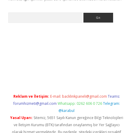
Arama
/www.betexper.xyz/
Reklam ve İletişim:
E-mail:
backlinkpaneli@gmail.com
Teams:
forumhizmeti@gmail.com
Whatsapp: 0262 606 0 726
Telegram:
@karabul
Yasal Uyarı:
Sitemiz, 5651 Sayılı Kanun gereğince Bilgi Teknolojileri
ve İletişim Kurumu (BTK) tarafından onaylanmış bir Yer Sağlayıcı
olarak hizmet vermektedir. Bu nedenle, sitedeki içerikleri proaktif