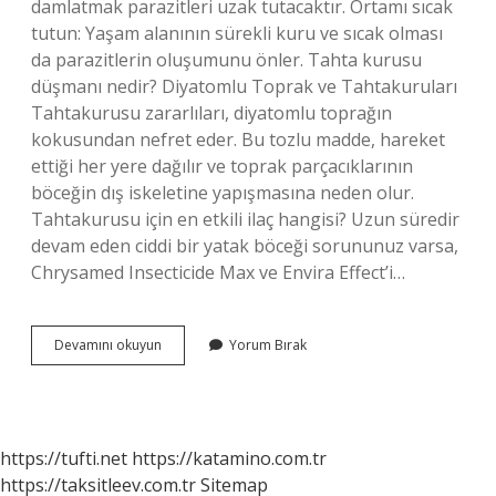
damlatmak parazitleri uzak tutacaktır. Ortamı sıcak
tutun: Yaşam alanının sürekli kuru ve sıcak olması
da parazitlerin oluşumunu önler. Tahta kurusu
düşmanı nedir? Diyatomlu Toprak ve Tahtakuruları
Tahtakurusu zararlıları, diyatomlu toprağın
kokusundan nefret eder. Bu tozlu madde, hareket
ettiği her yere dağılır ve toprak parçacıklarının
böceğin dış iskeletine yapışmasına neden olur.
Tahtakurusu için en etkili ilaç hangisi? Uzun süredir
devam eden ciddi bir yatak böceği sorununuz varsa,
Chrysamed Insecticide Max ve Envira Effect’i…
Tahta
Devamını okuyun
Yorum Bırak
Kurusuna
Kesin
Çözüm
Nedir
https://tufti.net
https://katamino.com.tr
https://taksitleev.com.tr
Sitemap