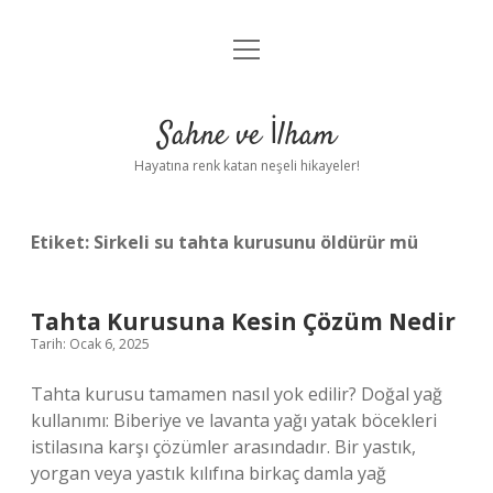
menüyü
Anasayfa
aç
Gizlilik Politikası
Sahne ve İlham
Yasal Uyarı
Hayatına renk katan neşeli hikayeler!
Hakkımızda
Etiket:
Sirkeli su tahta kurusunu öldürür mü
Tahta Kurusuna Kesin Çözüm Nedir
Tarih: Ocak 6, 2025
Tahta kurusu tamamen nasıl yok edilir? Doğal yağ
kullanımı: Biberiye ve lavanta yağı yatak böcekleri
istilasına karşı çözümler arasındadır. Bir yastık,
yorgan veya yastık kılıfına birkaç damla yağ