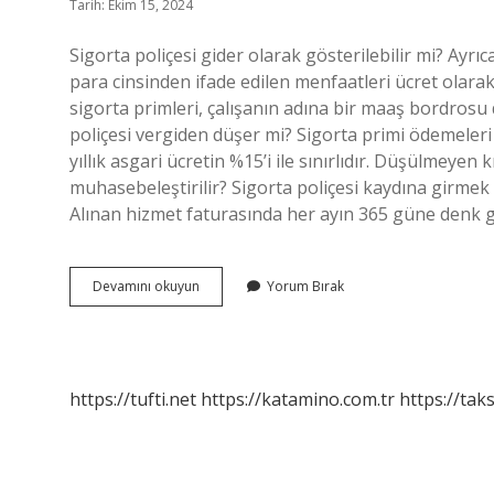
Tarih: Ekim 15, 2024
Sigorta poliçesi gider olarak gösterilebilir mi? Ayrı
para cinsinden ifade edilen menfaatleri ücret olarak
sigorta primleri, çalışanın adına bir maaş bordrosu
poliçesi vergiden düşer mi? Sigorta primi ödemeler
yıllık asgari ücretin %15’i ile sınırlıdır. Düşülmeyen 
muhasebeleştirilir? Sigorta poliçesi kaydına girmek i
Alınan hizmet faturasında her ayın 365 güne denk geld
Sigorta
Devamını okuyun
Yorum Bırak
Poliçesi
Gider
Yazılır
Mı
https://tufti.net
https://katamino.com.tr
https://taks