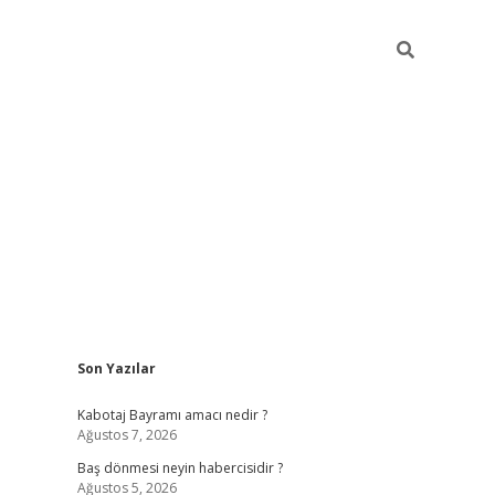
Sidebar
Son Yazılar
ilbet
vd casino giriş
vdcasino
https://www.be
Kabotaj Bayramı amacı nedir ?
Ağustos 7, 2026
Baş dönmesi neyin habercisidir ?
Ağustos 5, 2026