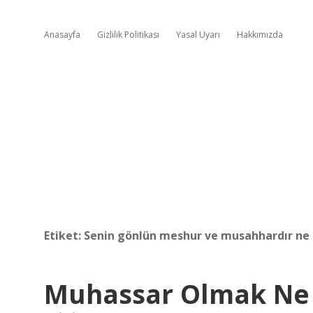
Anasayfa
Gizlilik Politikası
Yasal Uyarı
Hakkımızda
Etiket:
Senin gönlün meshur ve musahhardır n
Muhassar Olmak N