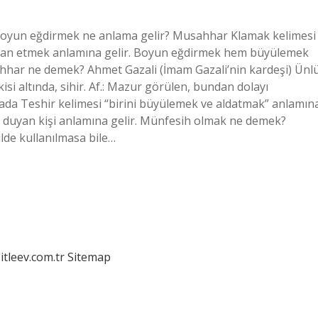
oyun eğdirmek ne anlama gelir? Musahhar Klamak kelimesi
 ilan etmek anlamına gelir. Boyun eğdirmek hem büyülemek
ahhar ne demek? Ahmet Gazali (İmam Gazali’nin kardeşi) Ünl
si altında, sihir. Af.: Mazur görülen, bundan dolayı
a Teshir kelimesi “birini büyülemek ve aldatmak” anlamın
gi duyan kişi anlamına gelir. Münfesih olmak ne demek?
lde kullanılmasa bile…
itleev.com.tr
Sitemap