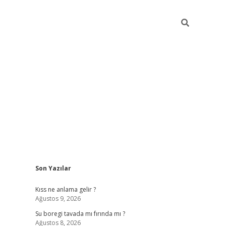
Sidebar
Son Yazılar
ilbet
vd casino giriş
vdcasino
https://www.bet
Kıss ne anlama gelir ?
Ağustos 9, 2026
Su boregi tavada mı fırında mı ?
Ağustos 8, 2026