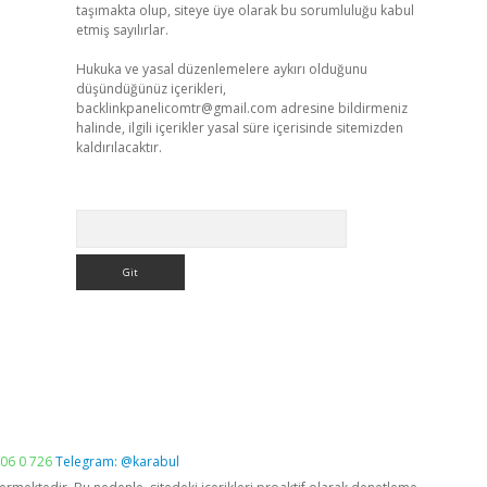
taşımakta olup, siteye üye olarak bu sorumluluğu kabul
etmiş sayılırlar.
Hukuka ve yasal düzenlemelere aykırı olduğunu
düşündüğünüz içerikleri,
backlinkpanelicomtr@gmail.com
adresine bildirmeniz
halinde, ilgili içerikler yasal süre içerisinde sitemizden
kaldırılacaktır.
Arama
06 0 726
Telegram: @karabul