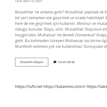
Tarih: Ekim 14, 2024
Musahhar ne anlama gelir? Musahhar yapmak ve b
bir yeri tamamen ele geçirmek ve orada hakimiyet
hem de ele geçirmek için kullanılır. Meshur ve mus
olduğu konular: Büyü, sihir. Musahhar: Büyünün etki
hoşgörülen. Muhassar ne demek Osmanlıca? Arapçad
gelir. Bu kelimeden türeyen Muhassar ise birine il
Munfesih kelimesi çok sık kullanılmaz. Konuşulan di
Muhassar
Devamını okuyun
Yorum Bırak
Olmak
Ne
Demek
https://tufti.net
https://katamino.com.tr
https://taks