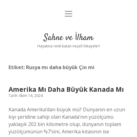
menüyü
Anasayfa
aç
Gizlilik Politikası
Sahne ve İlham
Yasal Uyarı
Hayatına renk katan neşeli hikayeler!
Hakkımızda
Etiket:
Rusya mı daha büyük Çin mi
Amerika Mı Daha Büyük Kanada Mı
Tarih: Ekim 14, 2024
Kanada Amerika’dan büyük mü? Dünyanın en uzun
kıyı şeridine sahip olan Kanada’nın yüzölçümü
yaklaşık 202 bin kilometre olup, dünyanın toplam
yüzölçümünün %7’sini, Amerika kıtasının ise