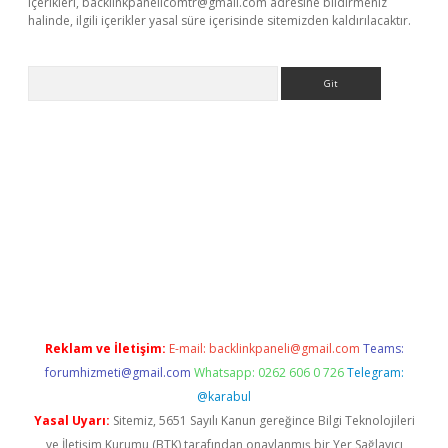
içerikleri,
backlinkpanelicomtr@gmail.com
adresine bildirmeniz
halinde, ilgili içerikler yasal süre içerisinde sitemizden kaldırılacaktır.
Arama
//www.betexper.xyz/
Reklam ve İletişim:
E-mail:
backlinkpaneli@gmail.com
Teams:
forumhizmeti@gmail.com
Whatsapp: 0262 606 0 726
Telegram:
@karabul
Yasal Uyarı:
Sitemiz, 5651 Sayılı Kanun gereğince Bilgi Teknolojileri
ve İletişim Kurumu (BTK) tarafından onaylanmış bir Yer Sağlayıcı