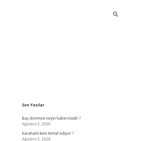
Sidebar
Son Yazılar
ilbet
vd casino giriş
vdcasino
https://www.bet
Baş dönmesi neyin habercisidir ?
Ağustos 5, 2026
Karahanlı kimi temsil ediyor ?
Ağustos 5, 2026