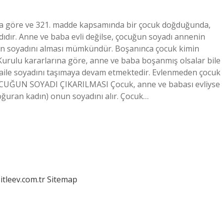
a göre ve 321. madde kapsamında bir çocuk doğduğunda,
ıdır. Anne ve baba evli değilse, çocuğun soyadı annenin
nın soyadını alması mümkündür. Boşanınca çocuk kimin
l Kurulu kararlarına göre, anne ve baba boşanmış olsalar bile
ve aile soyadını taşımaya devam etmektedir. Evlenmeden çocuk
CUĞUN SOYADI ÇIKARILMASI Çocuk, anne ve babası evliyse
doğuran kadın) onun soyadını alır. Çocuk…
itleev.com.tr
Sitemap