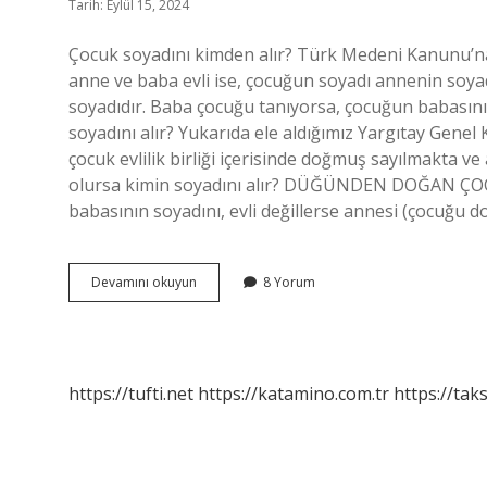
Tarih: Eylül 15, 2024
Çocuk soyadını kimden alır? Türk Medeni Kanunu’n
anne ve baba evli ise, çocuğun soyadı annenin soyad
soyadıdır. Baba çocuğu tanıyorsa, çocuğun babası
soyadını alır? Yukarıda ele aldığımız Yargıtay Gene
çocuk evlilik birliği içerisinde doğmuş sayılmakta 
olursa kimin soyadını alır? DÜĞÜNDEN DOĞAN ÇO
babasının soyadını, evli değillerse annesi (çocuğu 
Çocuk
Devamını okuyun
8 Yorum
Kimin
Soyadını
Almalı
https://tufti.net
https://katamino.com.tr
https://taks