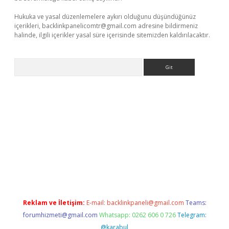
Hukuka ve yasal düzenlemelere aykırı olduğunu düşündüğünüz
içerikleri,
backlinkpanelicomtr@gmail.com
adresine bildirmeniz
halinde, ilgili içerikler yasal süre içerisinde sitemizden kaldırılacaktır.
Arama
//www.betexper.xyz/
Reklam ve İletişim:
E-mail:
backlinkpaneli@gmail.com
Teams:
forumhizmeti@gmail.com
Whatsapp: 0262 606 0 726
Telegram:
@karabul