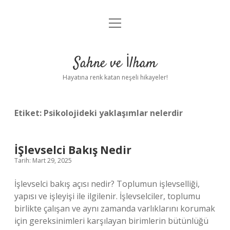
menüyü
Anasayfa
aç
Gizlilik Politikası
Sahne ve İlham
Yasal Uyarı
Hayatına renk katan neşeli hikayeler!
Hakkımızda
Etiket:
Psikolojideki yaklaşımlar nelerdir
İŞlevselci Bakış Nedir
Tarih: Mart 29, 2025
İşlevselci bakış açısı nedir? Toplumun işlevselliği,
yapısı ve işleyişi ile ilgilenir. İşlevselciler, toplumu
birlikte çalışan ve aynı zamanda varlıklarını korumak
için gereksinimleri karşılayan birimlerin bütünlüğü